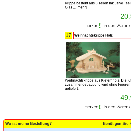
Krippe besteht aus 8 Teilen inklusive Teel
Glas ...
[
mehr
]
20,
17
Weihnachtskrippe Holz
Weihnachtskrippe aus Kiefernholz. Die Kr
zusammengebaut und wird ohne Figuren
geliefert.
49,
Wo ist meine Bestellung?
Benötigen Sie H