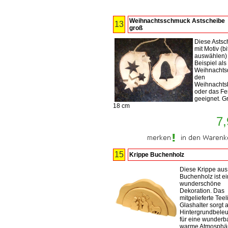
Weihnachtsschmuck Astscheibe
13
groß
Diese Astsc
mit Motiv (bi
auswählen) 
Beispiel als
Weihnachtsd
den
Weihnacht
oder das Fe
geeignet. G
18 cm
7,
15
Krippe Buchenholz
Diese Krippe aus
Buchenholz ist e
wunderschöne
Dekoration. Das
mitgelieferte Teel
Glashalter sorgt a
Hintergrundbele
für eine wunderb
warme Atmosphär