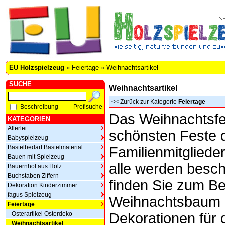
EU Holzspielzeug
»
Feiertage
»
Weihnachtsartikel
SUCHE
Weihnachtsartikel
<<
Zurück zur Kategorie
Feiertage
Beschreibung
Profisuche
Das Weihnachtsfes
KATEGORIEN
Allerlei
schönsten Feste 
Babyspielzeug
Bastelbedarf Bastelmaterial
Familienmitgliede
Bauen mit Spielzeug
alle werden besch
Bauernhof aus Holz
Buchstaben Ziffern
finden Sie zum Be
Dekoration Kinderzimmer
fagus Spielzeug
Weihnachtsbaum 
Feiertage
Osterartikel Osterdeko
Dekorationen für 
Weihnachtsartikel