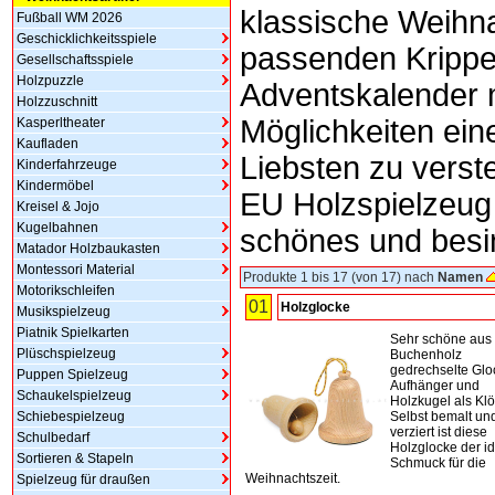
klassische Weihna
Fußball WM 2026
Geschicklichkeitsspiele
passenden Krippe
Gesellschaftsspiele
Holzpuzzle
Adventskalender m
Holzzuschnitt
Möglichkeiten eine
Kasperltheater
Kaufladen
Liebsten zu verst
Kinderfahrzeuge
Kindermöbel
EU Holzspielzeug
Kreisel & Jojo
Kugelbahnen
schönes und besi
Matador Holzbaukasten
Montessori Material
Produkte 1 bis 17 (von 17) nach
Namen
Motorikschleifen
01
Holzglocke
Musikspielzeug
Piatnik Spielkarten
Sehr schöne aus
Plüschspielzeug
Buchenholz
gedrechselte Glo
Puppen Spielzeug
Aufhänger und
Schaukelspielzeug
Holzkugel als Klö
Schiebespielzeug
Selbst bemalt un
verziert ist diese
Schulbedarf
Holzglocke der i
Sortieren & Stapeln
Schmuck für die
Weihnachtszeit.
Spielzeug für draußen