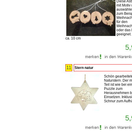
Diese Ast
mit Motiv 
auswählen
zum Beisp
Weihnach
für den
Weihnac
oder das 
geeignet.
ca. 10 cm
5,
11
Stern natur
Schön gearbeitet
Naturstern. Der mi
Teil ist wie bei e
Puzzle zum
Herausnehmen b
Einsetzen. Inklus
Schnur zum Aufh
5,