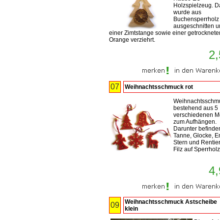
Holzspielzeug. D
wurde aus
Buchensperrholz
ausgeschnitten u
einer Zimtstange sowie einer getrocknete
Orange verziehrt.
2,
07
Weihnachtsschmuck rot
Weihnachtsschm
bestehend aus 5
verschiedenen M
zum Aufhängen.
Darunter befinde
Tanne, Glocke, E
Stern und Rentie
Filz auf Sperrholz
4,
Weihnachtsschmuck Astscheibe
09
klein