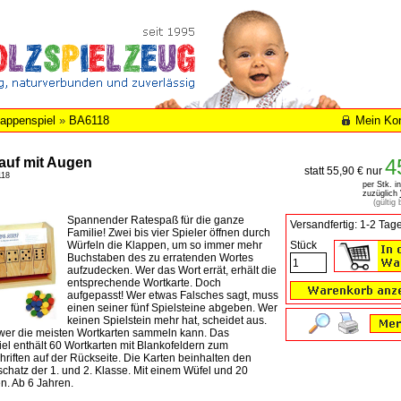
appenspiel
»
BA6118
Mein Ko
auf mit Augen
4
statt 55,90 € nur
118
per Stk. i
zuzüglich
(gültig
Spannender Ratespaß für die ganze
Versandfertig: 1-2 Tag
Familie! Zwei bis vier Spieler öffnen durch
Würfeln die Klappen, um so immer mehr
Stück
Buchstaben des zu erratenden Wortes
aufzudecken. Wer das Wort errät, erhält die
entsprechende Wortkarte. Doch
aufgepasst! Wer etwas Falsches sagt, muss
einen seiner fünf Spielsteine abgeben. Wer
keinen Spielstein mehr hat, scheidet aus.
, wer die meisten Wortkarten sammeln kann. Das
el enthält 60 Wortkarten mit Blankofeldern zum
riften auf der Rückseite. Die Karten beinhalten den
chatz der 1. und 2. Klasse. Mit einem Wüfel und 20
n. Ab 6 Jahren.