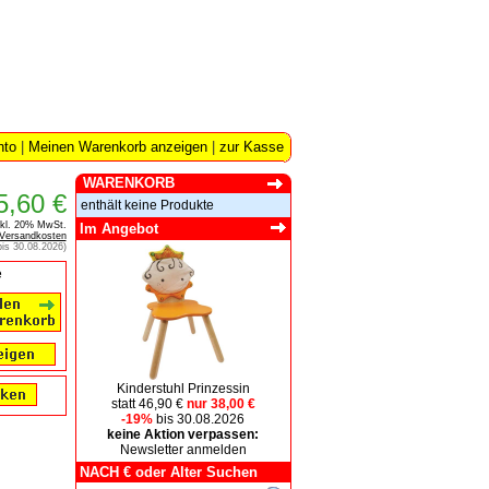
nto
|
Meinen Warenkorb anzeigen
|
zur Kasse
WARENKORB
5,60 €
enthält keine Produkte
nkl. 20% MwSt.
Im Angebot
Versandkosten
 bis 30.08.2026)
e
Kinderstuhl Prinzessin
statt 46,90 €
nur 38,00 €
-19%
bis 30.08.2026
keine Aktion verpassen:
Newsletter anmelden
NACH € oder Alter Suchen