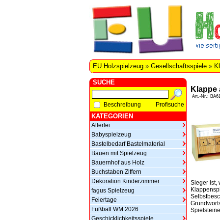
EU Holzspielzeug
»
Gesellschaftsspiele
»
Kl
SUCHE
Klappe 
Art.-Nr.: BA6
Beschreibung
Profisuche
KATEGORIEN
Allerlei
Babyspielzeug
Bastelbedarf Bastelmaterial
Bauen mit Spielzeug
Bauernhof aus Holz
Buchstaben Ziffern
Dekoration Kinderzimmer
Sieger ist
Klappenspi
fagus Spielzeug
Selbstbesch
Feiertage
Grundworts
Fußball WM 2026
Spielsteine
Geschicklichkeitsspiele