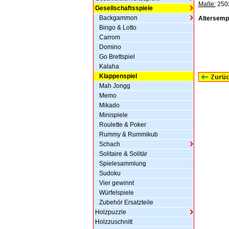
Maße:
250
Gesellschaftsspiele
Backgammon
Altersemp
Bingo & Lotto
Carrom
Domino
Go Brettspiel
Kalaha
Klappenspiel
Mah Jongg
Memo
Mikado
Minispiele
Roulette & Poker
Rummy & Rummikub
Schach
Solitaire & Solitär
Spielesammlung
Sudoku
Vier gewinnt
Würfelspiele
Zubehör Ersatzteile
Holzpuzzle
Holzzuschnitt