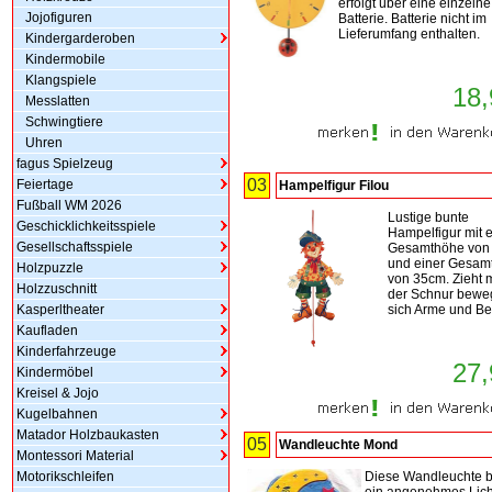
erfolgt über eine einzelne
Jojofiguren
Batterie. Batterie nicht im
Lieferumfang enthalten.
Kindergarderoben
Kindermobile
Klangspiele
18,
Messlatten
Schwingtiere
Uhren
fagus Spielzeug
03
Feiertage
Hampelfigur Filou
Fußball WM 2026
Lustige bunte
Geschicklichkeitsspiele
Hampelfigur mit e
Gesellschaftsspiele
Gesamthöhe von
und einer Gesamt
Holzpuzzle
von 35cm. Zieht 
Holzzuschnitt
der Schnur bewe
Kasperltheater
sich Arme und Be
Kaufladen
Kinderfahrzeuge
27,
Kindermöbel
Kreisel & Jojo
Kugelbahnen
Matador Holzbaukasten
05
Wandleuchte Mond
Montessori Material
Motorikschleifen
Diese Wandleuchte b