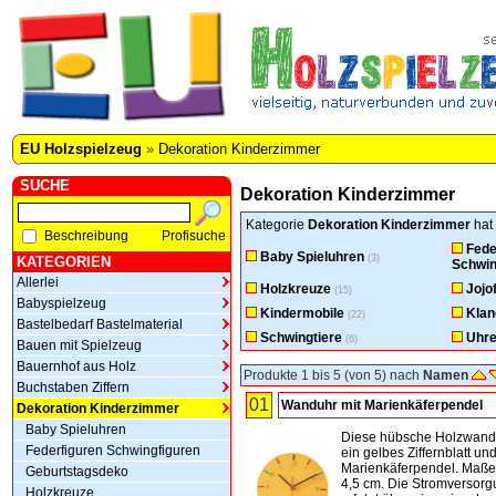
EU Holzspielzeug
»
Dekoration Kinderzimmer
SUCHE
Dekoration Kinderzimmer
Kategorie
Dekoration Kinderzimmer
hat 
Beschreibung
Profisuche
Fede
Baby Spieluhren
(3)
KATEGORIEN
Schwin
Allerlei
Holzkreuze
Jojo
(15)
Babyspielzeug
Kindermobile
Klan
(22)
Bastelbedarf Bastelmaterial
Schwingtiere
Uhr
(6)
Bauen mit Spielzeug
Bauernhof aus Holz
Produkte 1 bis 5 (von 5) nach
Namen
Buchstaben Ziffern
01
Wanduhr mit Marienkäferpendel
Dekoration Kinderzimmer
Baby Spieluhren
Diese hübsche Holzwand
Federfiguren Schwingfiguren
ein gelbes Ziffernblatt un
Marienkäferpendel. Maße:
Geburtstagsdeko
4,5 cm. Die Stromversor
Holzkreuze