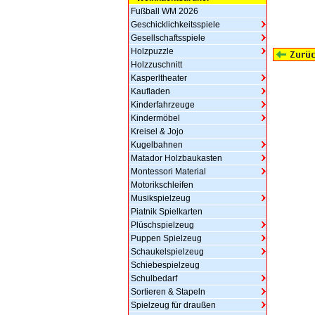
Fußball WM 2026
Geschicklichkeitsspiele
Gesellschaftsspiele
Holzpuzzle
Holzzuschnitt
Kasperltheater
Kaufladen
Kinderfahrzeuge
Kindermöbel
Kreisel & Jojo
Kugelbahnen
Matador Holzbaukasten
Montessori Material
Motorikschleifen
Musikspielzeug
Piatnik Spielkarten
Plüschspielzeug
Puppen Spielzeug
Schaukelspielzeug
Schiebespielzeug
Schulbedarf
Sortieren & Stapeln
Spielzeug für draußen