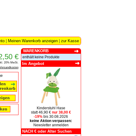
nto
|
Meinen Warenkorb anzeigen
|
zur Kasse
WARENKORB
2,50 €
enthält keine Produkte
nkl. 20% MwSt.
Im Angebot
Versandkosten
ge
Kinderstuhl Hase
statt 46,90 €
nur 38,00 €
-19%
bis 30.08.2026
keine Aktion verpassen:
Newsletter anmelden
NACH € oder Alter Suchen