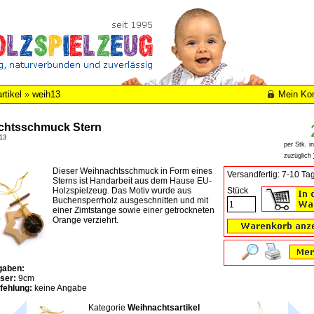
rtikel
»
weih13
Mein Ko
chtsschmuck Stern
13
per Stk. i
zuzüglich
Dieser Weihnachtsschmuck in Form eines
Versandfertig: 7-10 Ta
Sterns ist Handarbeit aus dem Hause EU-
Holzspielzeug. Das Motiv wurde aus
Stück
Buchensperrholz ausgeschnitten und mit
einer Zimtstange sowie einer getrockneten
Orange verziehrt.
gaben:
ser:
9cm
fehlung:
keine Angabe
Kategorie
Weihnachtsartikel