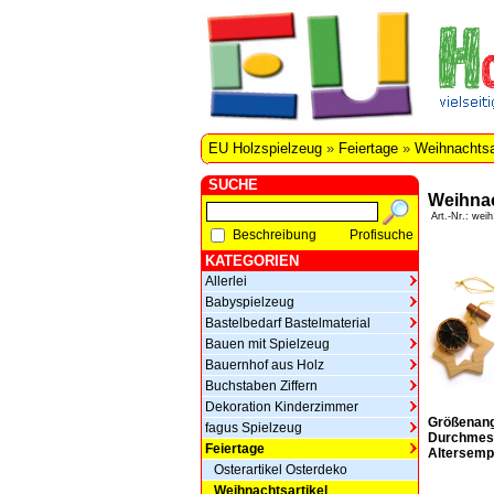
EU Holzspielzeug
»
Feiertage
»
Weihnachtsa
SUCHE
Weihna
Art.-Nr.: weih
Beschreibung
Profisuche
KATEGORIEN
Allerlei
Babyspielzeug
Bastelbedarf Bastelmaterial
Bauen mit Spielzeug
Bauernhof aus Holz
Buchstaben Ziffern
Dekoration Kinderzimmer
Größenan
fagus Spielzeug
Durchmes
Feiertage
Altersemp
Osterartikel Osterdeko
Weihnachtsartikel