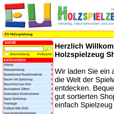
EU Holzspielzeug
SUCHE
Herzlich Willko
Holzspielzeug S
Beschreibung
Profisuche
KATEGORIEN
Allerlei
Wir laden Sie ein
Babyspielzeug
Bastelbedarf Bastelmaterial
die Welt der Spie
Bauen mit Spielzeug
Bauernhof aus Holz
entdecken. Beque
Buchstaben Ziffern
Dekoration Kinderzimmer
gut sortierten Sh
fagus Spielzeug
einfach Spielzeug 
Feiertage
Fußball WM 2026
Geschicklichkeitsspiele