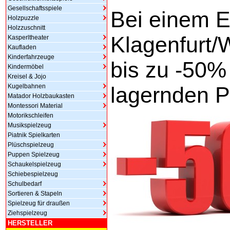
Gesellschaftsspiele
Bei einem E
Holzpuzzle
Holzzuschnitt
Klagenfurt/W
Kasperltheater
Kaufladen
Kinderfahrzeuge
bis zu -50% 
Kindermöbel
Kreisel & Jojo
Kugelbahnen
lagernden P
Matador Holzbaukasten
Montessori Material
Motorikschleifen
Musikspielzeug
Piatnik Spielkarten
Plüschspielzeug
Puppen Spielzeug
Schaukelspielzeug
Schiebespielzeug
Schulbedarf
Sortieren & Stapeln
Spielzeug für draußen
Ziehspielzeug
HERSTELLER