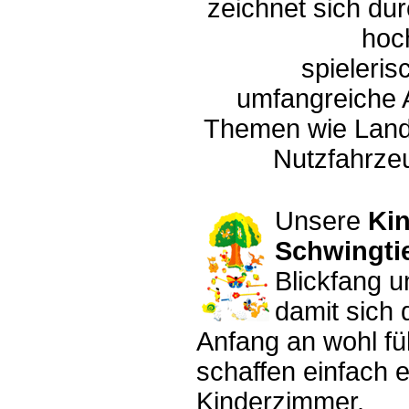
zeichnet sich du
hoc
spieleri
umfangreiche 
Themen wie Landw
Nutzfahrze
Unsere
Ki
Schwingti
Blickfang u
damit sich 
Anfang an wohl fü
schaffen einfach 
Kinderzimmer.