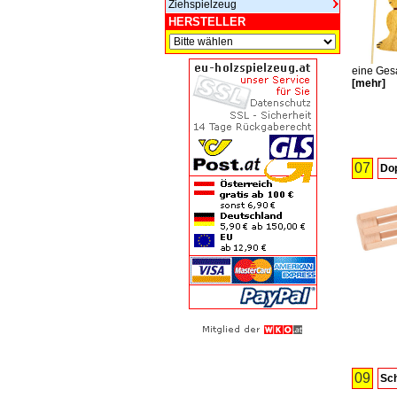
Ziehspielzeug
HERSTELLER
eine Ges
[
mehr
]
07
Do
09
Sch