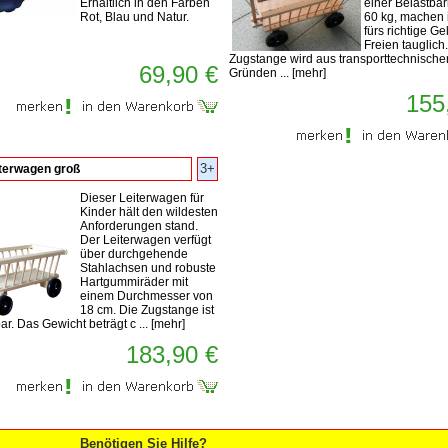
Erhältlich in den Farben
einer Belastbar
Rot, Blau und Natur.
60 kg, machen 
fürs richtige G
Freien tauglich
Zugstange wird aus transporttechnische
69,90 €
Gründen ...
[
mehr
]
155
3+
terwagen groß
Dieser Leiterwagen für
Kinder hält den wildesten
Anforderungen stand.
Der Leiterwagen verfügt
über durchgehende
Stahlachsen und robuste
Hartgummiräder mit
einem Durchmesser von
18 cm. Die Zugstange ist
. Das Gewicht beträgt c ...
[
mehr
]
183,90 €
Benötigen Sie Hilfe?