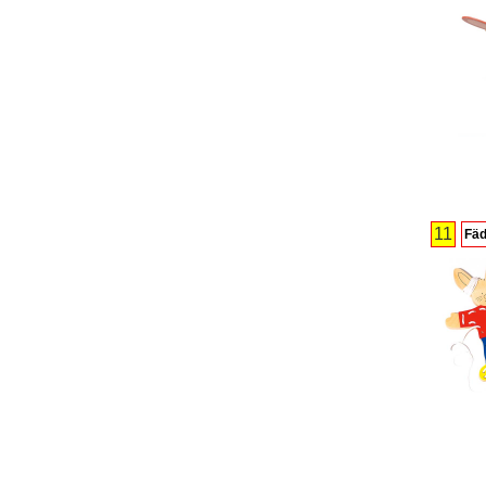
11
Fäd