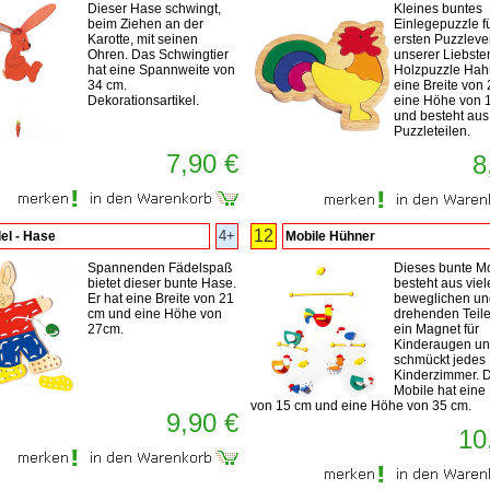
Dieser Hase schwingt,
Kleines buntes
beim Ziehen an der
Einlegepuzzle fü
Karotte, mit seinen
ersten Puzzlev
Ohren. Das Schwingtier
unserer Liebste
hat eine Spannweite von
Holzpuzzle Hah
34 cm.
eine Breite von 
Dekorationsartikel.
eine Höhe von 
und besteht aus
Puzzleteilen.
7,90 €
8
12
4+
el - Hase
Mobile Hühner
Spannenden Fädelspaß
Dieses bunte M
bietet dieser bunte Hase.
besteht aus viel
Er hat eine Breite von 21
beweglichen un
cm und eine Höhe von
drehenden Teilen
27cm.
ein Magnet für
Kinderaugen u
schmückt jedes
Kinderzimmer. 
Mobile hat eine 
von 15 cm und eine Höhe von 35 cm.
9,90 €
10