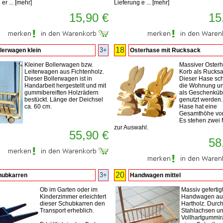
er ...
[
mehr
]
Lieferung e ...
[
mehr
]
15,90 €
15
18
3+
lerwagen klein
Osterhase mit Rucksack
Kleiner Bollerwagen bzw.
Massiver Osterh
Leiterwagen aus Fichtenholz.
Korb als Rucksa
Dieser Bollerwagen ist in
Dieser Hase sc
Handarbeit hergestellt und mit
die Wohnung u
gummibereiften Holzrädern
als Geschenküb
bestückt. Länge der Deichsel
genutzt werden.
ca. 60 cm.
Hase hat eine
Gesamthöhe von
Es stehen zwei 
zur Auswahl.
55,90 €
58
20
3+
hubkarren
Handwagen mittel
Ob im Garten oder im
Massiv gefertig
Kinderzimmer erleichtert
Handwagen au
dieser Schubkarren den
Hartholz. Dur
Transport erheblich.
Stahlachsen u
Vollhartgummirä