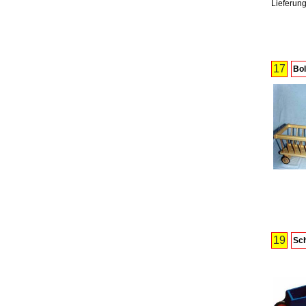
Lieferung 
17
Bol
19
Sc