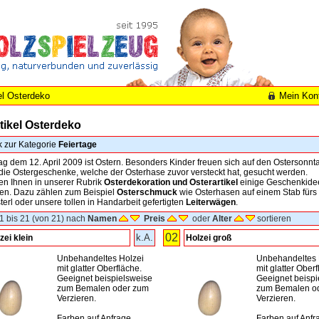
el Osterdeko
Mein Kon
tikel Osterdeko
k zur Kategorie
Feiertage
g dem 12. April 2009 ist Ostern. Besonders Kinder freuen sich auf den Ostersonn
 die Ostergeschenke, welche der Osterhase zuvor versteckt hat, gesucht werden.
en Ihnen in unserer Rubrik
Osterdekoration und Osterartikel
einige Geschenkide
ren. Dazu zählen zum Beispiel
Osterschmuck
wie Osterhasen auf einem Stab fürs
erl oder unsere tollen in Handarbeit gefertigten
Leiterwägen
.
1 bis 21 (von 21) nach
Namen
Preis
oder
Alter
sortieren
02
k.A.
zei klein
Holzei groß
Unbehandeltes Holzei
Unbehandeltes 
mit glatter Oberfläche.
mit glatter Oberf
Geeignet beispielsweise
Geeignet beispi
zum Bemalen oder zum
zum Bemalen o
Verzieren.
Verzieren.
Farben auf Anfrage
Farben auf Anfr