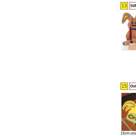
13
Sti
15
Ost
16cm und