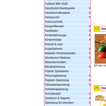
Fußball WM 2026
Geschicklichkeitsspiele
Gesellschaftsspiele
Holzpuzzle
Holzzuschnitt
Kasperltheater
03
Ost
Kaufladen
Kinderfahrzeuge
Kindermöbel
Kreisel & Jojo
Kugelbahnen
Matador Holzbaukasten
Montessori Material
Motorikschleifen
50 mm un
Musikspielzeug
Piatnik Spielkarten
Plüschspielzeug
Puppen Spielzeug
Schaukelspielzeug
05
Ost
Schiebespielzeug
Schulbedarf
Sortieren & Stapeln
Spielzeug für draußen