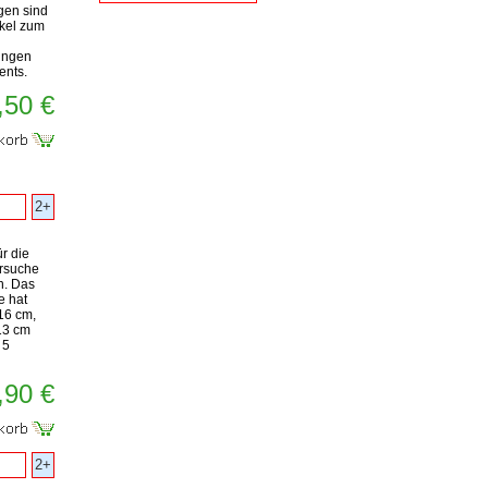
en sind
ikel zum
ungen
ents.
,50 €
2+
r die
ersuche
n. Das
e hat
16 cm,
13 cm
 5
,90 €
2+