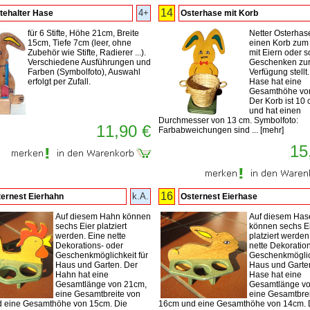
14
4+
ftehalter Hase
Osterhase mit Korb
für 6 Stifte, Höhe 21cm, Breite
Netter Osterhas
15cm, Tiefe 7cm (leer, ohne
einen Korb zum 
Zubehör wie Stifte, Radierer ...).
mit Eiern oder s
Verschiedene Ausführungen und
Geschenken zu
Farben (Symbolfoto), Auswahl
Verfügung stellt
erfolgt per Zufall.
Hase hat eine
Gesamthöhe von
Der Korb ist 10
und hat einen
Durchmesser von 13 cm. Symbolfoto:
11,90 €
Farbabweichungen sind ...
[
mehr
]
15
16
k.A.
ernest Eierhahn
Osternest Eierhase
Auf diesem Hahn können
Auf diesem Has
sechs Eier platziert
können sechs E
werden. Eine nette
platziert werden
Dekorations- oder
nette Dekoratio
Geschenkmöglichkeit für
Geschenkmöglich
Haus und Garten. Der
Haus und Garte
Hahn hat eine
Hase hat eine
Gesamtlänge von 21cm,
Gesamtlänge vo
eine Gesamtbreite von
eine Gesamtbrei
 eine Gesamthöhe von 15cm. Die
16cm und eine Gesamthöhe von 14cm. 