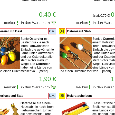
0,40 €
0
(statt 0,70 €)
04
k.A.
ereier mit Bast
Osterei auf Stab
Bunte
Ostereier
mit
Buntes
Osterei
Bastschnur - je nach
einem Holzstab 
Ihren Farbwünschen.
Ihren Farbwüns
Einfach die gewünschte
Einfach die ge
Farbe unten auswählen
Farbe unten au
und der Osterdekoration
und der Osterde
steht nichts mehr im
steht nichts meh
Wege. Die
Ostereier
Wege. Das
Oste
haben eine Länge von
eine Länge von
d einen Durchmesser vo ...
[
mehr
]
und einen Durchmesser von ...
[
mehr
]
1,90 €
1
06
k.A.
erhase auf Stab
Holzratsche bunt
Osterhase
auf einem
Diese Ratsche h
Holzstab - je nach Ihren
Breite von ca.1
Farbwünschen. Einfach
eine Länge von
die gewünschte Farbe
cm, geringfügig