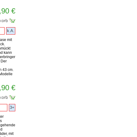
,90 €
k.A.
ase mit
ck.
hmückt
nd kann
erbringer
 Der
 43 cm.
Modelle
,90 €
3+
ter
s
chgehende
nd
der, mit