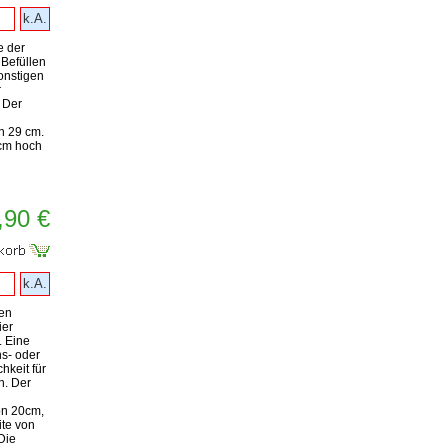
k.A.
e der
Befüllen
onstigen
r
. Der
 29 cm.
 cm hoch
,90 €
k.A.
en
ier
. Eine
ns- oder
keit für
n. Der
n 20cm,
te von
Die