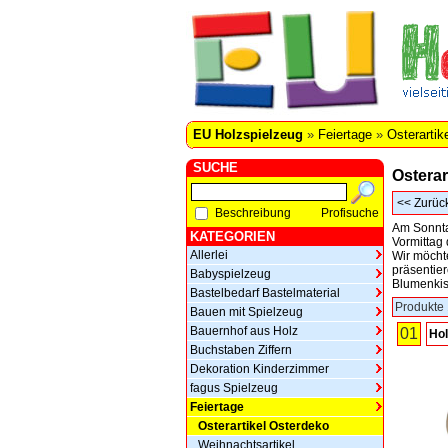
EU Holzspielzeug
»
Feiertage
»
Osterartik
SUCHE
Osterar
<<
Zurüc
Beschreibung
Profisuche
Am Sonnta
KATEGORIEN
Vormittag
Allerlei
Wir möcht
präsentie
Babyspielzeug
Blumenkist
Bastelbedarf Bastelmaterial
Produkte 
Bauen mit Spielzeug
Bauernhof aus Holz
01
Hol
Buchstaben Ziffern
Dekoration Kinderzimmer
fagus Spielzeug
Feiertage
Osterartikel Osterdeko
Weihnachtsartikel