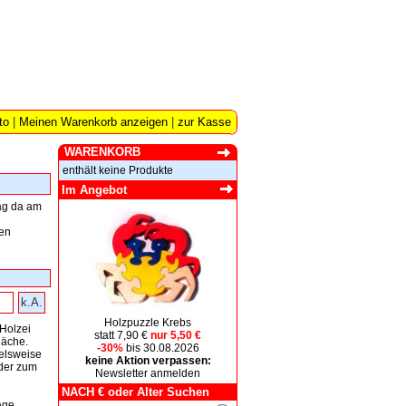
to
|
Meinen Warenkorb anzeigen
|
zur Kasse
WARENKORB
enthält keine Produkte
Im Angebot
tag da am
en
k.A.
Holzpuzzle Krebs
Holzei
statt 7,90 €
nur 5,50 €
läche.
-30%
bis 30.08.2026
elsweise
keine Aktion verpassen:
der zum
Newsletter anmelden
NACH € oder Alter Suchen
age