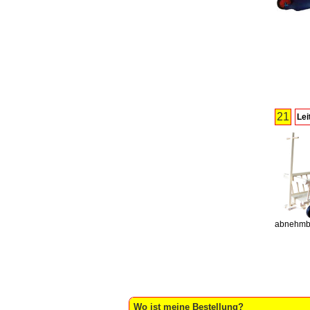
21
Lei
abnehmbar
Wo ist meine Bestellung?