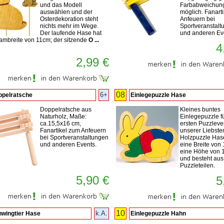
und das Modell
Farbabweichung
auswählen und der
möglich. Fanart
Osterdekoration steht
Anfeuern bei
nichts mehr im Wege.
Sportveranstalt
Der laufende Hase hat
und anderen Ev
ambreite von 11cm; der sitzende
O ...
4
2,99 €
08
6+
ppelratsche
Einlegepuzzle Hase
Doppelratsche aus
Kleines buntes
Naturholz, Maße:
Einlegepuzzle fü
ca.15,5x16 cm,
ersten Puzzlev
Fanartikel zum Anfeuern
unserer Liebste
bei Sportveranstaltungen
Holzpuzzle Has
und anderen Events.
eine Breite von 
eine Höhe von 
und besteht aus
Puzzleteilen.
5,90 €
5
10
k.A.
wingtier Hase
Einlegepuzzle Hahn