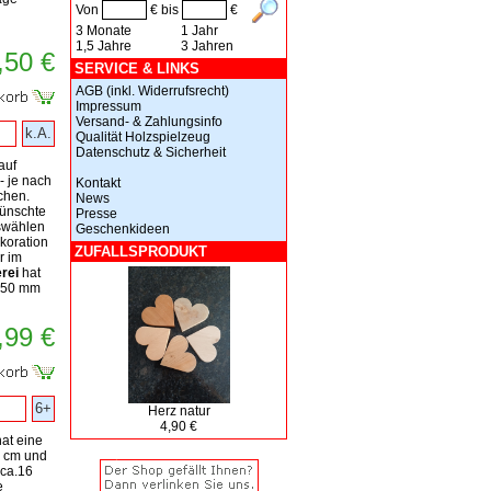
Von
€ bis
€
3 Monate
1 Jahr
1,5 Jahre
3 Jahren
,50 €
SERVICE & LINKS
AGB (inkl. Widerrufsrecht)
Impressum
Versand- & Zahlungsinfo
k.A.
Qualität Holzspielzeug
Datenschutz & Sicherheit
auf
- je nach
Kontakt
chen.
News
wünschte
Presse
swählen
Geschenkideen
koration
ZUFALLSPRODUKT
r im
rei
hat
 50 mm
,99 €
6+
Herz natur
4,90 €
at eine
5 cm und
 ca.16
e