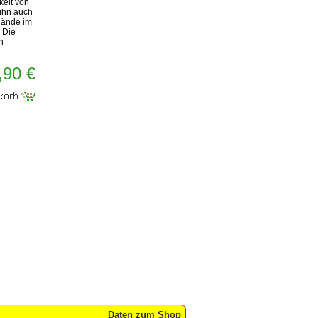
keit von
ihn auch
elände im
. Die
n
,90 €
Daten zum Shop