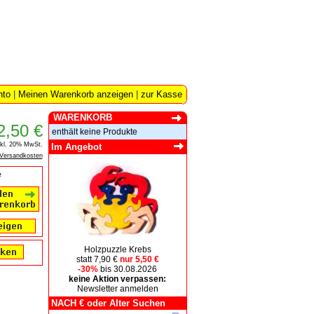
nto
|
Meinen Warenkorb anzeigen
|
zur Kasse
WARENKORB
2,50 €
enthält keine Produkte
nkl. 20% MwSt.
Im Angebot
Versandkosten
e
Holzpuzzle Krebs
statt 7,90 €
nur 5,50 €
-30%
bis 30.08.2026
keine Aktion verpassen:
Newsletter anmelden
NACH € oder Alter Suchen