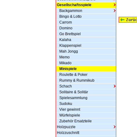
Gesellschaftsspiele
Backgammon
Bingo & Lotto
Carrom
Domino
Go Brettspiel
Kalaha
Klappenspiel
Mah Jongg
Memo
Mikado
Minispiele
Roulette & Poker
Rummy & Rummikub
Schach
Solitaire & Solitär
Spielesammlung
Sudoku
Vier gewinnt
Würfelspiele
Zubehör Ersatzteile
Holzpuzzle
Holzzuschnitt