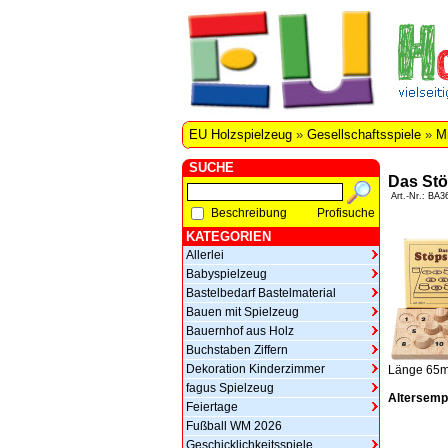
EU Holzspielzeug
»
Gesellschaftsspiele
»
Mi
SUCHE
Das Stö
Art.-Nr.: BA3
Beschreibung
Profisuche
KATEGORIEN
Allerlei
Babyspielzeug
Bastelbedarf Bastelmaterial
Bauen mit Spielzeug
Bauernhof aus Holz
Buchstaben Ziffern
Dekoration Kinderzimmer
Länge 65m
fagus Spielzeug
Altersemp
Feiertage
Fußball WM 2026
Geschicklichkeitsspiele