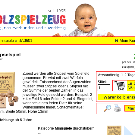
nispiele
»
BA3601
Mein Ko
pselspiel
601
per Stk. i
zuzüglich
Zuerst werden alle Stöpsel vom Spielfeld
Versandfertig: 1-2 Tag
genommen. Es wird mit zwei Würfeln
gewürfelt. Entsprechend der Augenzahlen
Stück
müssen zwei Stöpsel oder 1 Stöpsel mit
der Summe der beiden Zahlen in das
jeweilige Feld gesteckt werden. Beispiel: 2
+ 4 = Feld 6 oder Felder 2 und 4. Sieger ist,
wer noch einen freien Platz für seine
Würfelsumme findet.
Schachtelmaße
:
m, Breite 50mm, Höhe 13mm
fehlung:
ab 6 Jahre
Kategorie
Minispiele
durchstöbern
...