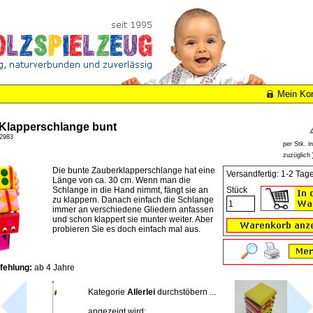
Mein Ko
Klapperschlange bunt
2983
per Stk. i
zuzüglich
Die bunte Zauberklapperschlange hat eine
Versandfertig: 1-2 Tag
Länge von ca. 30 cm. Wenn man die
Schlange in die Hand nimmt, fängt sie an
Stück
zu klappern. Danach einfach die Schlange
immer an verschiedene Gliedern anfassen
und schon klappert sie munter weiter. Aber
probieren Sie es doch einfach mal aus.
fehlung:
ab 4 Jahre
Kategorie
Allerlei
durchstöbern ...
angezeigt wird: