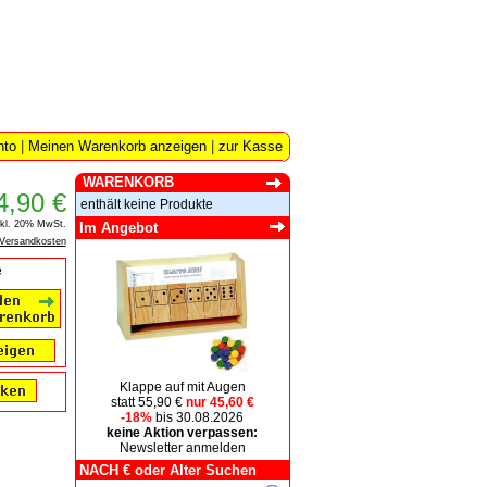
nto
|
Meinen Warenkorb anzeigen
|
zur Kasse
WARENKORB
4,90 €
enthält keine Produkte
nkl. 20% MwSt.
Im Angebot
Versandkosten
e
Klappe auf mit Augen
statt 55,90 €
nur 45,60 €
-18%
bis 30.08.2026
keine Aktion verpassen:
Newsletter anmelden
NACH € oder Alter Suchen