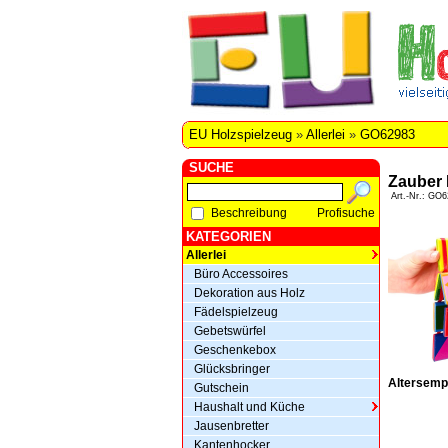
EU Holzspielzeug
»
Allerlei
»
GO62983
SUCHE
Zauber 
Art.-Nr.: GO6
Beschreibung
Profisuche
KATEGORIEN
Allerlei
Büro Accessoires
Dekoration aus Holz
Fädelspielzeug
Gebetswürfel
Geschenkebox
Glücksbringer
Altersemp
Gutschein
Haushalt und Küche
Jausenbretter
Kantenhocker