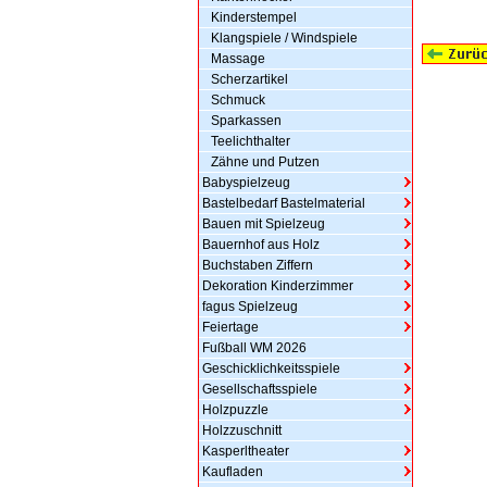
Kinderstempel
Klangspiele / Windspiele
Massage
Scherzartikel
Schmuck
Sparkassen
Teelichthalter
Zähne und Putzen
Babyspielzeug
Bastelbedarf Bastelmaterial
Bauen mit Spielzeug
Bauernhof aus Holz
Buchstaben Ziffern
Dekoration Kinderzimmer
fagus Spielzeug
Feiertage
Fußball WM 2026
Geschicklichkeitsspiele
Gesellschaftsspiele
Holzpuzzle
Holzzuschnitt
Kasperltheater
Kaufladen