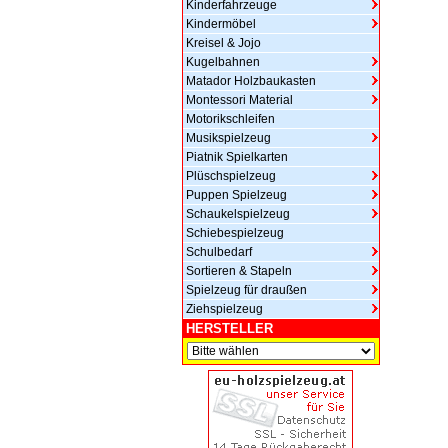
Kinderfahrzeuge
Kindermöbel
Kreisel & Jojo
Kugelbahnen
Matador Holzbaukasten
Montessori Material
Motorikschleifen
Musikspielzeug
Piatnik Spielkarten
Plüschspielzeug
Puppen Spielzeug
Schaukelspielzeug
Schiebespielzeug
Schulbedarf
Sortieren & Stapeln
Spielzeug für draußen
Ziehspielzeug
HERSTELLER