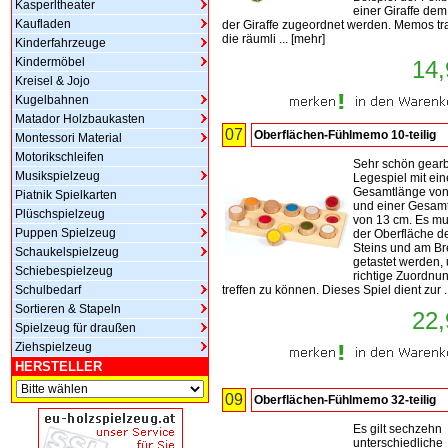
Kasperltheater
einer Giraffe dem
Kaufladen
der Giraffe zugeordnet werden. Memos tr
die räumli ...
[
mehr
]
Kinderfahrzeuge
Kindermöbel
14,
Kreisel & Jojo
Kugelbahnen
Matador Holzbaukasten
07
Oberflächen-Fühlmemo 10-teilig
Montessori Material
Motorikschleifen
Sehr schön gearb
Musikspielzeug
Legespiel mit ein
Gesamtlänge von
Piatnik Spielkarten
und einer Gesamt
Plüschspielzeug
von 13 cm. Es m
Puppen Spielzeug
der Oberfläche d
Steins und am Bre
Schaukelspielzeug
getastet werden,
Schiebespielzeug
richtige Zuordnu
Schulbedarf
treffen zu können. Dieses Spiel dient zur .
Sortieren & Stapeln
22,
Spielzeug für draußen
Ziehspielzeug
HERSTELLER
09
Oberflächen-Fühlmemo 32-teilig
Es gilt sechzehn
unterschiedliche