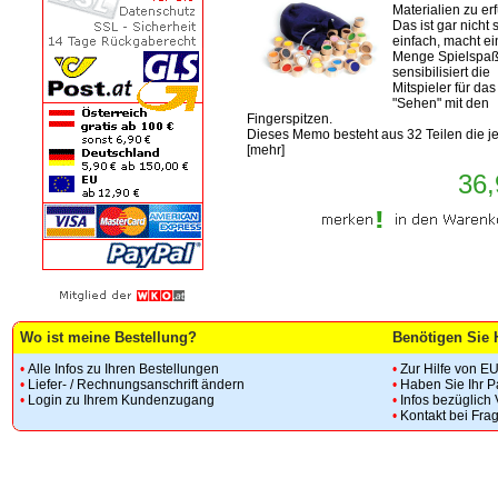
Materialien zu er
Das ist gar nicht 
einfach, macht ei
Menge Spielspaß
sensibilisiert die
Mitspieler für das
"Sehen" mit den
Fingerspitzen.
Dieses Memo besteht aus 32 Teilen die jew
[
mehr
]
36,
Wo ist meine Bestellung?
Benötigen Sie 
•
Alle Infos zu Ihren Bestellungen
•
Zur Hilfe von E
•
Liefer- / Rechnungsanschrift ändern
•
Haben Sie Ihr 
•
Login zu Ihrem Kundenzugang
•
Infos bezüglich
•
Kontakt bei Fra