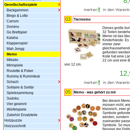
8,
Gesellschaftsspiele
Backgammon
Bingo & Lotto
03
Tiermemo
Carrom
Domino
Dieses große bun
32 Teilen besteh
Go Brettspiel
Memo ist das Idea
Kalaha
Kinderhände. Es
Klappenspiel
immer zwei
gleichaussehende
Mah Jongg
gefunden werden
Memo
Kiste hat eine L
Mikado
22 cm und eine B
von 12 cm.
Minispiele
Roulette & Poker
12,
Rummy & Rummikub
Schach
Solitaire & Solitär
05
Memo - was gehört zu mir
Spielesammlung
Sudoku
Bei diesem Mem
Vier gewinnt
müssen nicht, wi
klassisch, zwei g
Würfelspiele
Symbole gefund
Zubehör Ersatzteile
werden, sondern
Holzpuzzle
zueinander pass
Symbole. So mu
Holzzuschnitt
Beispiel der Fell