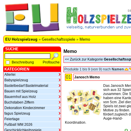
EU Holzspielzeug
»
Gesellschaftsspiele
»
Memo
SUCHE
Memo
<<
Zurück zur Kategorie
Gesellschaftssp
Beschreibung
Profisuche
KATEGORIEN
Produkte 1 bis 9 (von 9) nach
Namen
Allerlei
01
Janosch Memo
Babyspielzeug
Bastelbedarf Bastelmaterial
Das Janosch Mem
sich aus 32 Spiel
Bauen mit Spielzeug
zusammen. Die S
Bauernhof aus Holz
haben eine Kant
von 5cm. Ziel die
Buchstaben Ziffern
Spiels ist zwei gl
Dekoration Kinderzimmer
Motive zu finden.
fagus Spielzeug
fördert zugleich d
Auge-Hand-
Feiertage
Koordination.
Fußball WM 2026
Geschicklichkeitsspiele