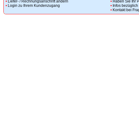
•
Liefer- / Rechnungsanschrift ändern
•
Haben Sie Ihr 
•
Login zu Ihrem Kundenzugang
•
Infos bezüglic
•
Kontakt bei Fr