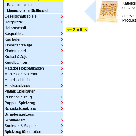
Kategor
Balancierspiele
durchstö
Minipuzzle im Stoffbeutel
angezeig
Gesellschaftsspiele
Produkt
Holzpuzzle
Holzzuschnitt
Kasperltheater
Kaufladen
Kinderfahrzeuge
Kindermöbel
Kreisel & Jojo
Kugelbahnen
Matador Holzbaukasten
Montessori Material
Motorikschleifen
Musikspielzeug
Piatnik Spielkarten
Plüschspielzeug
Puppen Spielzeug
Schaukelspielzeug
Schiebespielzeug
Schulbedarf
Sortieren & Stapeln
Spielzeug für draußen