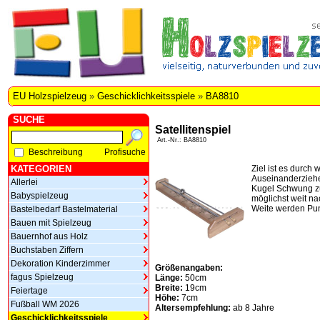
EU Holzspielzeug
»
Geschicklichkeitsspiele
»
BA8810
SUCHE
Satellitenspiel
Art.-Nr.: BA8810
Beschreibung
Profisuche
KATEGORIEN
Ziel ist es durch 
Auseinanderziehe
Allerlei
Kugel Schwung zu
Babyspielzeug
möglichst weit nac
Weite werden Punk
Bastelbedarf Bastelmaterial
Bauen mit Spielzeug
Bauernhof aus Holz
Buchstaben Ziffern
Dekoration Kinderzimmer
Größenangaben:
fagus Spielzeug
Länge:
50cm
Breite:
19cm
Feiertage
Höhe:
7cm
Fußball WM 2026
Altersempfehlung:
ab 8 Jahre
Geschicklichkeitsspiele