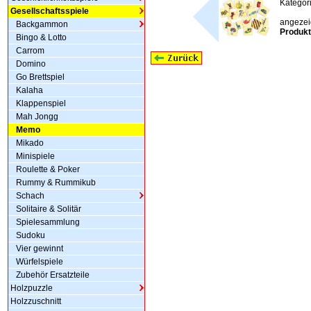
Kategor
Gesellschaftsspiele
angezeig
Backgammon
Produkt
Bingo & Lotto
Carrom
Domino
Go Brettspiel
Kalaha
Klappenspiel
Mah Jongg
Memo
Mikado
Minispiele
Roulette & Poker
Rummy & Rummikub
Schach
Solitaire & Solitär
Spielesammlung
Sudoku
Vier gewinnt
Würfelspiele
Zubehör Ersatzteile
Holzpuzzle
Holzzuschnitt