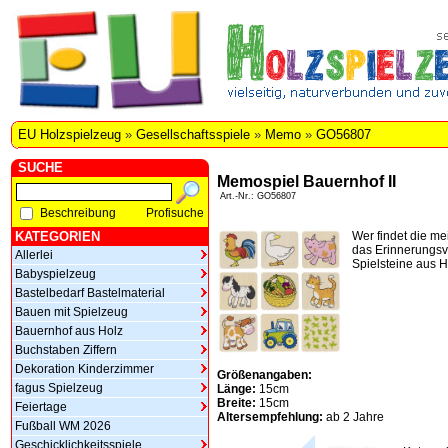
EU Holzspielzeug
»
Gesellschaftsspiele
»
Memo
»
GO56807
SUCHE
Memospiel Bauernhof II
Art.-Nr.: GO56807
Beschreibung
Profisuche
KATEGORIEN
Wer findet die me
das Erinnerungsv
Allerlei
Spielsteine aus H
Babyspielzeug
Bastelbedarf Bastelmaterial
Bauen mit Spielzeug
Bauernhof aus Holz
Buchstaben Ziffern
Dekoration Kinderzimmer
Größenangaben:
fagus Spielzeug
Länge:
15cm
Breite:
15cm
Feiertage
Altersempfehlung:
ab 2 Jahre
Fußball WM 2026
Geschicklichkeitsspiele