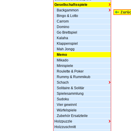
Gesellschaftsspiele
Backgammon
Bingo & Lotto
Carrom
Domino
Go Brettspiel
Kalaha
Klappenspiel
Mah Jongg
Memo
Mikado
Minispiele
Roulette & Poker
Rummy & Rummikub
Schach
Solitaire & Solitär
Spielesammlung
Sudoku
Vier gewinnt
Würfelspiele
Zubehör Ersatzteile
Holzpuzzle
Holzzuschnitt