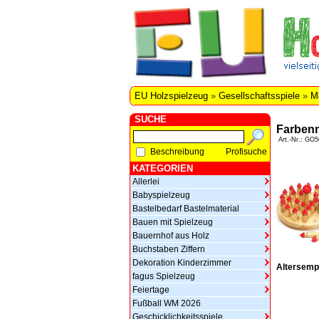
EU Holzspielzeug
»
Gesellschaftsspiele
»
M
SUCHE
Farben
Art.-Nr.: GO5
Beschreibung
Profisuche
KATEGORIEN
Allerlei
Babyspielzeug
Bastelbedarf Bastelmaterial
Bauen mit Spielzeug
Bauernhof aus Holz
Buchstaben Ziffern
Dekoration Kinderzimmer
Altersemp
fagus Spielzeug
Feiertage
Fußball WM 2026
Geschicklichkeitsspiele