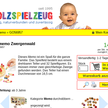
emo
»
GO56957
Mein Ko
memo Zwergenwald
1
6957
per Stk. i
zuzüglich
Dieses Memo ist ein Spaß für die ganze
Versandfertig: 1-2 Tag
Familie. Das Spielfeld besteht aus einem
drehbaren Teller und 32 Spielfiguren. Es
Stück
müssen immer zwei gleichfarbige Zwerge
gefunden werden. Das Teller hat einen
Durchmesser von 16,5 cm.
fehlung:
ab 3 Jahre
Kategorie
Memo
durchstöbern ...
angezeigt wird: