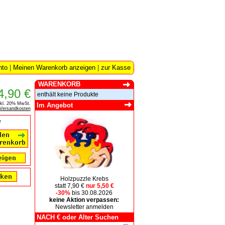
nto
|
Meinen Warenkorb anzeigen
|
zur Kasse
WARENKORB
4,90 €
enthält keine Produkte
nkl. 20% MwSt.
Im Angebot
Versandkosten
e
Holzpuzzle Krebs
statt 7,90 €
nur 5,50 €
-30%
bis 30.08.2026
keine Aktion verpassen:
Newsletter anmelden
NACH € oder Alter Suchen