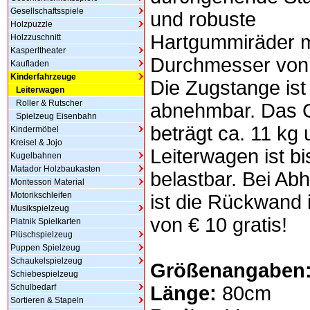
Gesellschaftsspiele
und robuste
Holzpuzzle
Hartgummiräder m
Holzzuschnitt
Kasperltheater
Durchmesser von
Kaufladen
Kinderfahrzeuge
Die Zugstange ist
Leiterwagen
Roller & Rutscher
abnehmbar. Das 
Spielzeug Eisenbahn
beträgt ca. 11 kg 
Kindermöbel
Kreisel & Jojo
Leiterwagen ist bi
Kugelbahnen
Matador Holzbaukasten
belastbar. Bei Abh
Montessori Material
Motorikschleifen
ist die Rückwand 
Musikspielzeug
von € 10 gratis!
Piatnik Spielkarten
Plüschspielzeug
Puppen Spielzeug
Schaukelspielzeug
Größenangaben
Schiebespielzeug
Schulbedarf
Länge:
80cm
Sortieren & Stapeln