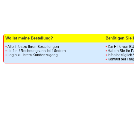
Wo ist meine Bestellung?
Benötigen Sie 
•
Alle Infos zu Ihren Bestellungen
•
Zur Hilfe von E
•
Liefer- / Rechnungsanschrift ändern
•
Haben Sie Ihr 
•
Login zu Ihrem Kundenzugang
•
Infos bezüglich
•
Kontakt bei Fra