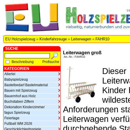
EU Holzspielzeug
»
Kinderfahrzeuge
»
Leiterwagen
»
FAHR10
SUCHE
Leiterwagen groß
Art.-Nr.: FAHR10
Beschreibung
Profisuche
KATEGORIEN
Dieser
Allerlei
Leiterw
Babyspielzeug
Bastelbedarf Bastelmaterial
Kinder 
Bauen mit Spielzeug
Bauernhof aus Holz
wildest
Buchstaben Ziffern
Anforderungen st
Dekoration Kinderzimmer
fagus Spielzeug
Leiterwagen verfü
Feiertage
Fußball WM 2026
durchgehende St
Geschicklichkeitsspiele