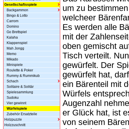
Gesellschaftsspiele
um zu bestimmen 
Backgammon
welcheer Bärenfar
Bingo & Lotto
Carrom
Es werden alle Bä
Domino
Go Brettspiel
mit der Zahlensei
Kalaha
Klappenspiel
oben gemischt au
Mah Jongg
Tisch verteilt. Nu
Memo
Mikado
gewürfelt. Der Spi
Minispiele
Roulette & Poker
gewürfelt hat, dar
Rummy & Rummikub
Schach
ein Bärenteil mit 
Solitaire & Solitär
Würfels entsprec
Spielesammlung
Sudoku
Augenzahl nehme
Vier gewinnt
Würfelspiele
er Glück hat, ist e
Zubehör Ersatzteile
Holzpuzzle
von seinem Bären
Holzzuschnitt