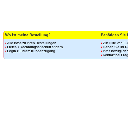
Wo ist meine Bestellung?
Benötigen Sie 
•
Alle Infos zu Ihren Bestellungen
•
Zur Hilfe von E
•
Liefer- / Rechnungsanschrift ändern
•
Haben Sie Ihr 
•
Login zu Ihrem Kundenzugang
•
Infos bezüglich
•
Kontakt bei Fra