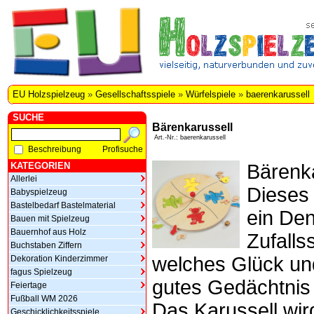
EU Holzspielzeug
»
Gesellschaftsspiele
»
Würfelspiele
»
baerenkarussell
SUCHE
Bärenkarussell
Art.-Nr.: baerenkarussell
Beschreibung
Profisuche
KATEGORIEN
Bärenka
Allerlei
Dieses 
Babyspielzeug
Bastelbedarf Bastelmaterial
ein De
Bauen mit Spielzeug
Bauernhof aus Holz
Zufallss
Buchstaben Ziffern
welches Glück un
Dekoration Kinderzimmer
fagus Spielzeug
gutes Gedächtnis 
Feiertage
Fußball WM 2026
Das Karussell wir
Geschicklichkeitsspiele