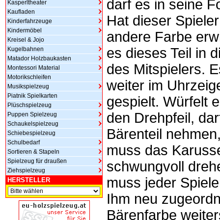
darf es in seine F
Kasperltheater
Kaufladen
Hat dieser Spieler
Kinderfahrzeuge
Kindermöbel
andere Farbe erwi
Kreisel & Jojo
es dieses Teil in 
Kugelbahnen
Matador Holzbaukasten
des Mitspielers. E
Montessori Material
Motorikschleifen
weiter im Uhrzeig
Musikspielzeug
Piatnik Spielkarten
gespielt. Würfelt e
Plüschspielzeug
den Drehpfeil, dar
Puppen Spielzeug
Schaukelspielzeug
Bärenteil nehmen
Schiebespielzeug
Schulbedarf
muss das Karusse
Sortieren & Stapeln
Spielzeug für draußen
schwungvoll dreh
Ziehspielzeug
muss jeder Spiele
HERSTELLER
Ihm neu zugeord
Bärenfarbe weiter