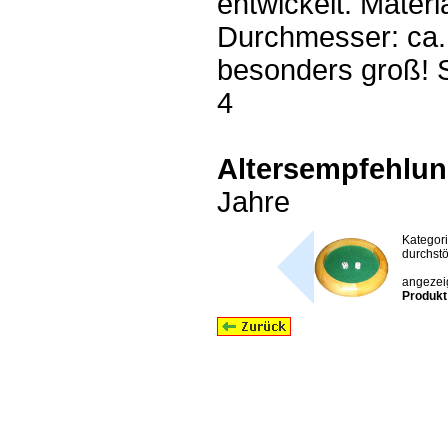
entwickelt. Materi
Durchmesser: ca.
besonders groß! Sp
4
Altersempfehlun
Jahre
Kategor
durchstö
angezeig
Produkt