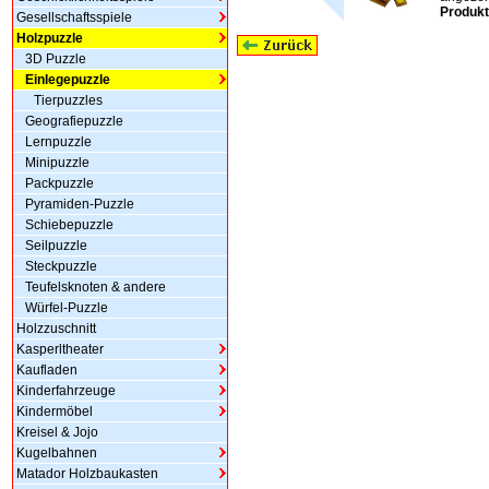
Produkt
Gesellschaftsspiele
Holzpuzzle
3D Puzzle
Einlegepuzzle
Tierpuzzles
Geografiepuzzle
Lernpuzzle
Minipuzzle
Packpuzzle
Pyramiden-Puzzle
Schiebepuzzle
Seilpuzzle
Steckpuzzle
Teufelsknoten & andere
Würfel-Puzzle
Holzzuschnitt
Kasperltheater
Kaufladen
Kinderfahrzeuge
Kindermöbel
Kreisel & Jojo
Kugelbahnen
Matador Holzbaukasten