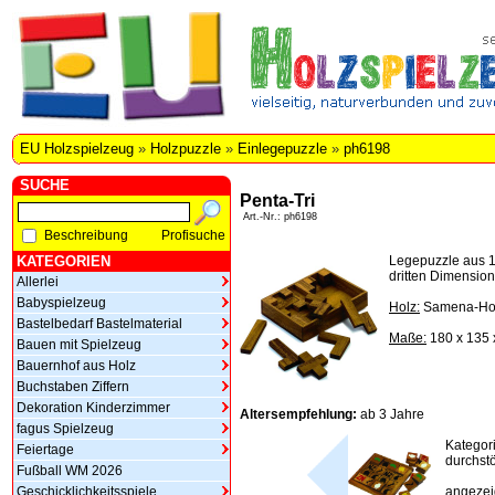
EU Holzspielzeug
»
Holzpuzzle
»
Einlegepuzzle
»
ph6198
SUCHE
Penta-Tri
Art.-Nr.: ph6198
Beschreibung
Profisuche
KATEGORIEN
Legepuzzle aus 1
dritten Dimension
Allerlei
Babyspielzeug
Holz:
Samena-Ho
Bastelbedarf Bastelmaterial
Maße:
180 x 135
Bauen mit Spielzeug
Bauernhof aus Holz
Buchstaben Ziffern
Dekoration Kinderzimmer
Altersempfehlung:
ab 3 Jahre
fagus Spielzeug
Kategor
Feiertage
durchstö
Fußball WM 2026
Geschicklichkeitsspiele
angezeig