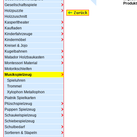
Produkt
Gesellschaftsspiele
Holzpuzzle
Holzzuschnitt
Kasperltheater
Kaufladen
Kinderfahrzeuge
Kindermöbel
Kreisel & Jojo
Kugelbahnen
Matador Holzbaukasten
Montessori Material
Motorikschleifen
Musikspielzeug
Spieluhren
Trommel
Xylophon Metallophon
Piatnik Spielkarten
Plüschspielzeug
Puppen Spielzeug
Schaukelspielzeug
Schiebespielzeug
Schulbedarf
Sortieren & Stapeln