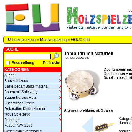
EU Holzspielzeug
»
Musikspielzeug
»
GOUC-086
SUCHE
Tamburin mit Naturfell
Art.-Nr.: GOUC-086
Beschreibung
Profisuche
KATEGORIEN
Das Tamburin mit 
Durchmesser von 
Allerlei
Schellen bestückt
Babyspielzeug
Bastelbedarf Bastelmaterial
Bauen mit Spielzeug
Bauernhof aus Holz
Buchstaben Ziffern
Dekoration Kinderzimmer
Altersempfehlung:
ab 3 Jahre
fagus Spielzeug
Kategor
Feiertage
durchstö
Fußball WM 2026
Geschicklichkeitsspiele
angezeig