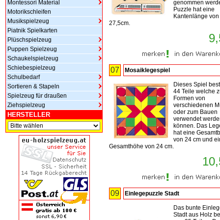
Montessori Material
genommen werde
Puzzle hat eine
Motorikschleifen
Kantenlänge von
Musikspielzeug
27,5cm.
Piatnik Spielkarten
9,
Plüschspielzeug
Puppen Spielzeug
Schaukelspielzeug
Schiebespielzeug
07
Mosaiklegespiel
Schulbedarf
Dieses Spiel bes
Sortieren & Stapeln
44 Teile welche 
Spielzeug für draußen
Formen von
Ziehspielzeug
verschiedenen M
oder zum Bauen
HERSTELLER
verwendet werde
können. Das Leg
hat eine Gesamtb
von 24 cm und e
Gesamthöhe von 24 cm.
10,
09
Einlegepuzzle Stadt
Das bunte Einle
Stadt aus Holz be