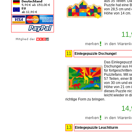
aus 35 Teilen. D
Puzzle hat eine B
von 28,5 cm und 
Höhe von 14 cm.
11,
11
Einlegepuzzle Dschungel
Das Einlegepuzz
Dschungel aus Ho
für fortgeschritte
Puzzlefans. Mit s
57 Teilen, einer B
von 30 cm und ei
Höhe von 21 cm i
dieses Puzzle nic
leicht wieder in d
richtige Form zu bringen.
14,
13
Einlegepuzzle Leuchtturm