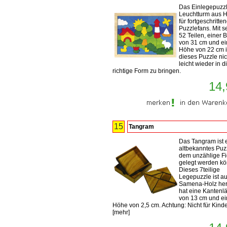
Das Einlegepuzz
Leuchtturm aus Ho
für fortgeschritte
Puzzlefans. Mit s
52 Teilen, einer B
von 31 cm und ei
Höhe von 22 cm i
dieses Puzzle nic
leicht wieder in d
richtige Form zu bringen.
14,
15
Tangram
Das Tangram ist 
altbekanntes Puzz
dem unzählige F
gelegt werden k
Dieses 7teilige
Legepuzzle ist a
Samena-Holz herg
hat eine Kantenl
von 13 cm und e
Höhe von 2,5 cm. Achtung: Nicht für Kinder
[
mehr
]