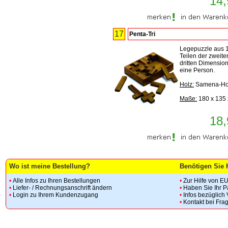
14,
17
Penta-Tri
Legepuzzle aus 
Teilen der zweit
dritten Dimension
eine Person.
Holz:
Samena-Ho
Maße:
180 x 135
18,
Wo ist meine Bestellung?
Benötigen Sie 
•
Alle Infos zu Ihren Bestellungen
•
Zur Hilfe von E
•
Liefer- / Rechnungsanschrift ändern
•
Haben Sie Ihr 
•
Login zu Ihrem Kundenzugang
•
Infos bezüglich
•
Kontakt bei Fra