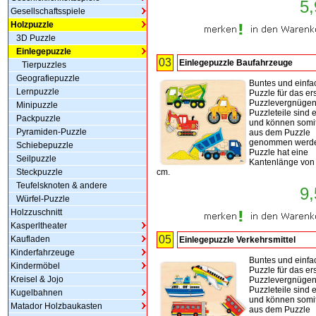
5,
Gesellschaftsspiele
Holzpuzzle
3D Puzzle
Einlegepuzzle
03
Einlegepuzzle Baufahrzeuge
Tierpuzzles
Geografiepuzzle
Buntes und einfa
Lernpuzzle
Puzzle für das er
Puzzlevergnügen
Minipuzzle
Puzzleteile sind
Packpuzzle
und können somit
Pyramiden-Puzzle
aus dem Puzzle
genommen werde
Schiebepuzzle
Puzzle hat eine
Seilpuzzle
Kantenlänge von
Steckpuzzle
cm.
Teufelsknoten & andere
9,
Würfel-Puzzle
Holzzuschnitt
Kasperltheater
05
Kaufladen
Einlegepuzzle Verkehrsmittel
Kinderfahrzeuge
Buntes und einfa
Kindermöbel
Puzzle für das er
Kreisel & Jojo
Puzzlevergnügen
Puzzleteile sind
Kugelbahnen
und können somit
Matador Holzbaukasten
aus dem Puzzle