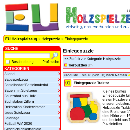
EU Holzspielzeug
»
Holzpuzzle
»
Einlegepuzzle
SUCHE
Einlegepuzzle
<<
Zurück zur Kategorie
Holzpuzzle
Beschreibung
Profisuche
Tierpuzzles
(17)
KATEGORIEN
Allerlei
Produkte 1 bis 18 (von 18) nach
Namen
Babyspielzeug
01
Einlegepuzzle Traktor
Bastelbedarf Bastelmaterial
Bauen mit Spielzeug
Kleines buntes
Einlegepuzzle für
Bauernhof aus Holz
ersten Puzzlever
Buchstaben Ziffern
unserer Liebsten
Dekoration Kinderzimmer
Holzpuzzle Trakto
eine Breite von 1
fagus Spielzeug
eine Höhe von 1
Feiertage
und besteht aus 
Fußball WM 2026
Puzzleteilen.
Geschicklichkeitsspiele