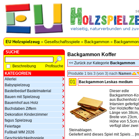
EU Holzspielzeug
»
Gesellschaftsspiele
»
Backgammon
»
Backgammon 
SUCHE
Backgammon Koffer
<<
Zurück zur Kategorie
Backgammon
Beschreibung
Profisuche
KATEGORIEN
Produkte 1 bis 3 (von 3) nach
Namen
Allerlei
01
Backgammon Leskas medium
Babyspielzeug
Bastelbedarf Bastelmaterial
Dieser edle
Backgammon-Koff
Bauen mit Spielzeug
aus Buchenholz 
Bauernhof aus Holz
Intarsien gefertigt
Der Holzkoffer ha
Buchstaben Ziffern
Länge von 38cm,
Dekoration Kinderzimmer
Breite von 23cm,
fagus Spielzeug
Höhe von 5,5cm 
verfügt über zwei
Feiertage
Steinablagen.
Fußball WM 2026
Geliefert wird dieses Spiel mit Spiels ...
[
m
Geschicklichkeitsspiele