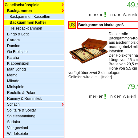
49,
Gesellschaftsspiele
Backgammon
Backgammon Kassetten
Backgammon Koffer
03
Backgammon Ithaka groß
Reisebackgammon
Dieser edle
Bingo & Lotto
Backgammon-Koff
Carrom
aus Eschenholz ge
Domino
braun gebeizt mit
Intarsien.
Go Brettspiel
Der Holzkoffer ha
Kalaha
Länge von 45 cm,
Klappenspiel
Breite von 29,5 c
Höhe von 5,5 cm
Mah Jongg
verfügt über zwei Steinablagen.
Memo
Geliefert wird die ...
[
mehr
]
Mikado
79,
Minispiele
Roulette & Poker
Rummy & Rummikub
Schach
Solitaire & Solitär
Spielesammlung
Sudoku
Vier gewinnt
Würfelspiele