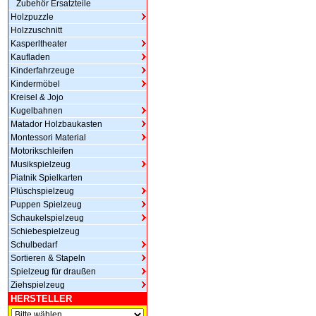
Zubehör Ersatzteile
Holzpuzzle
Holzzuschnitt
Kasperltheater
Kaufladen
Kinderfahrzeuge
Kindermöbel
Kreisel & Jojo
Kugelbahnen
Matador Holzbaukasten
Montessori Material
Motorikschleifen
Musikspielzeug
Piatnik Spielkarten
Plüschspielzeug
Puppen Spielzeug
Schaukelspielzeug
Schiebespielzeug
Schulbedarf
Sortieren & Stapeln
Spielzeug für draußen
Ziehspielzeug
HERSTELLER