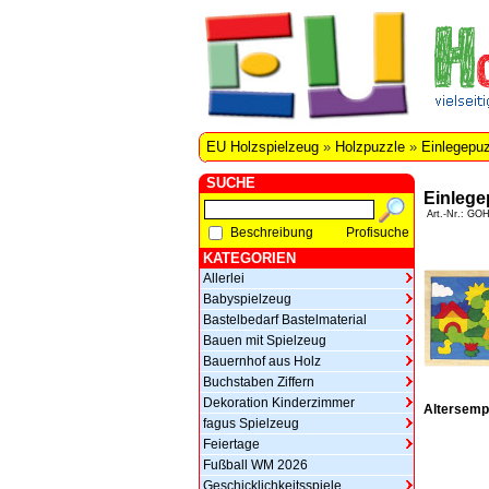
EU Holzspielzeug
»
Holzpuzzle
»
Einlegepuz
SUCHE
Einlege
Art.-Nr.: GO
Beschreibung
Profisuche
KATEGORIEN
Allerlei
Babyspielzeug
Bastelbedarf Bastelmaterial
Bauen mit Spielzeug
Bauernhof aus Holz
Buchstaben Ziffern
Dekoration Kinderzimmer
Altersemp
fagus Spielzeug
Feiertage
Fußball WM 2026
Geschicklichkeitsspiele