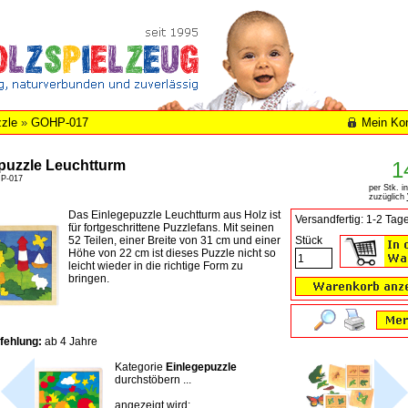
zle
»
GOHP-017
Mein Ko
puzzle Leuchtturm
1
HP-017
per Stk. i
zuzüglich
Das Einlegepuzzle Leuchtturm aus Holz ist
Versandfertig: 1-2 Tag
für fortgeschrittene Puzzlefans. Mit seinen
52 Teilen, einer Breite von 31 cm und einer
Stück
Höhe von 22 cm ist dieses Puzzle nicht so
leicht wieder in die richtige Form zu
bringen.
fehlung:
ab 4 Jahre
Kategorie
Einlegepuzzle
durchstöbern ...
angezeigt wird: