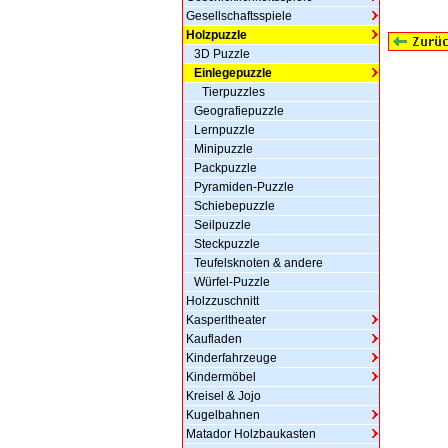
Gesellschaftsspiele
Holzpuzzle
3D Puzzle
Einlegepuzzle
Tierpuzzles
Geografiepuzzle
Lernpuzzle
Minipuzzle
Packpuzzle
Pyramiden-Puzzle
Schiebepuzzle
Seilpuzzle
Steckpuzzle
Teufelsknoten & andere
Würfel-Puzzle
Holzzuschnitt
Kasperltheater
Kaufladen
Kinderfahrzeuge
Kindermöbel
Kreisel & Jojo
Kugelbahnen
Matador Holzbaukasten