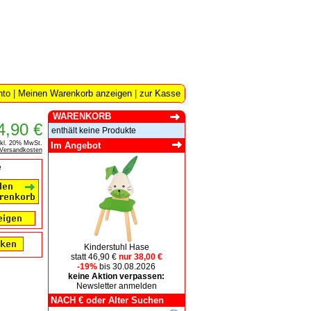
nto
|
Meinen Warenkorb anzeigen
|
zur Kasse
WARENKORB
4,90 €
enthält keine Produkte
nkl. 20% MwSt.
Im Angebot
Versandkosten
e
Kinderstuhl Hase
statt 46,90 €
nur 38,00 €
-19%
bis 30.08.2026
keine Aktion verpassen:
Newsletter anmelden
NACH € oder Alter Suchen