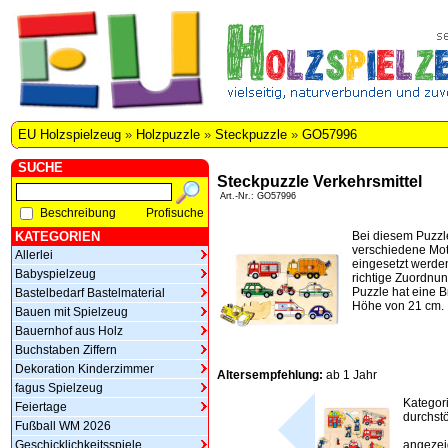
EU Holzspielzeug
»
Holzpuzzle
»
Steckpuzzle
»
GO57996
SUCHE
Steckpuzzle Verkehrsmittel
Art.-Nr.: GO57996
Beschreibung
Profisuche
KATEGORIEN
Bei diesem Puzzl
verschiedene Mot
Allerlei
eingesetzt werde
Babyspielzeug
richtige Zuordnu
Puzzle hat eine B
Bastelbedarf Bastelmaterial
Höhe von 21 cm.
Bauen mit Spielzeug
Bauernhof aus Holz
Buchstaben Ziffern
Dekoration Kinderzimmer
Altersempfehlung:
ab 1 Jahr
fagus Spielzeug
Kategor
Feiertage
durchstö
Fußball WM 2026
Geschicklichkeitsspiele
angezeig