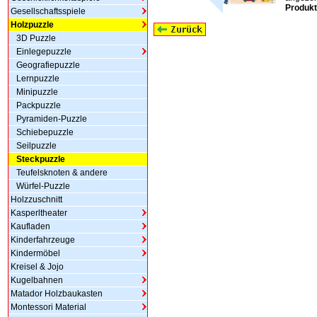
Produkt
Gesellschaftsspiele
Holzpuzzle
3D Puzzle
Einlegepuzzle
Geografiepuzzle
Lernpuzzle
Minipuzzle
Packpuzzle
Pyramiden-Puzzle
Schiebepuzzle
Seilpuzzle
Steckpuzzle
Teufelsknoten & andere
Würfel-Puzzle
Holzzuschnitt
Kasperltheater
Kaufladen
Kinderfahrzeuge
Kindermöbel
Kreisel & Jojo
Kugelbahnen
Matador Holzbaukasten
Montessori Material