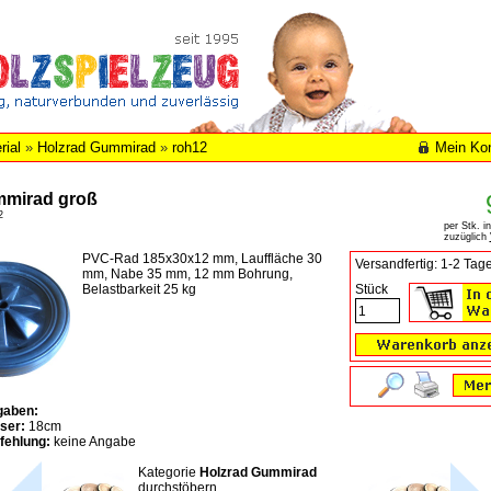
rial
»
Holzrad Gummirad
»
roh12
Mein Ko
mmirad groß
2
per Stk. i
zuzüglich
PVC-Rad 185x30x12 mm, Lauffläche 30
Versandfertig: 1-2 Tag
mm, Nabe 35 mm, 12 mm Bohrung,
Belastbarkeit 25 kg
Stück
gaben:
ser:
18cm
fehlung:
keine Angabe
Kategorie
Holzrad Gummirad
durchstöbern ...