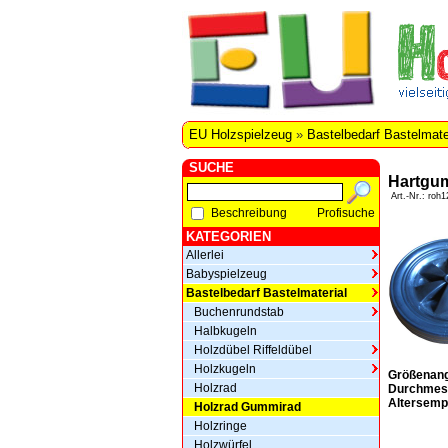
EU Holzspielzeug
»
Bastelbedarf Bastelmate
SUCHE
Hartgu
Art.-Nr.: roh1
Beschreibung
Profisuche
KATEGORIEN
Allerlei
Babyspielzeug
Bastelbedarf Bastelmaterial
Buchenrundstab
Halbkugeln
Holzdübel Riffeldübel
Holzkugeln
Größenan
Holzrad
Durchmes
Altersemp
Holzrad Gummirad
Holzringe
Holzwürfel