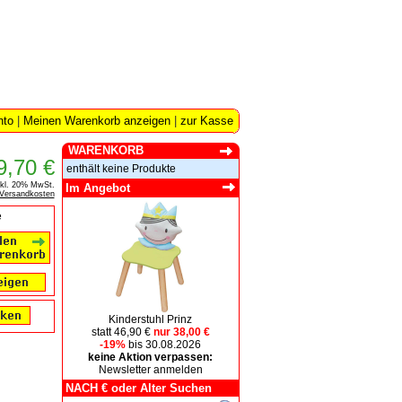
nto
|
Meinen Warenkorb anzeigen
|
zur Kasse
WARENKORB
9,70 €
enthält keine Produkte
nkl. 20% MwSt.
Im Angebot
Versandkosten
e
Kinderstuhl Prinz
statt 46,90 €
nur 38,00 €
-19%
bis 30.08.2026
keine Aktion verpassen:
Newsletter anmelden
NACH € oder Alter Suchen