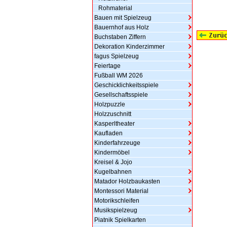
Rohmaterial
Bauen mit Spielzeug
Bauernhof aus Holz
Buchstaben Ziffern
Dekoration Kinderzimmer
fagus Spielzeug
Feiertage
Fußball WM 2026
Geschicklichkeitsspiele
Gesellschaftsspiele
Holzpuzzle
Holzzuschnitt
Kasperltheater
Kaufladen
Kinderfahrzeuge
Kindermöbel
Kreisel & Jojo
Kugelbahnen
Matador Holzbaukasten
Montessori Material
Motorikschleifen
Musikspielzeug
Piatnik Spielkarten