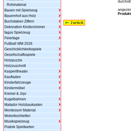
durchstö
Rohmaterial
angezeig
Bauen mit Spielzeug
Produkt
Bauernhof aus Holz
Buchstaben Ziffern
Dekoration Kinderzimmer
fagus Spielzeug
Feiertage
Fußball WM 2026
Geschicklichkeitsspiele
Gesellschaftsspiele
Holzpuzzle
Holzzuschnitt
Kasperltheater
Kaufladen
Kinderfahrzeuge
Kindermöbel
Kreisel & Jojo
Kugelbahnen
Matador Holzbaukasten
Montessori Material
Motorikschleifen
Musikspielzeug
Piatnik Spielkarten