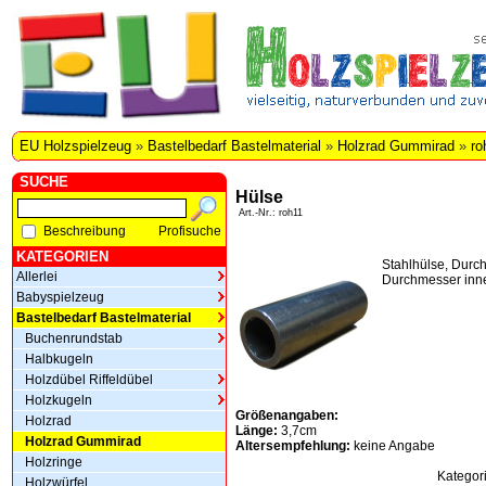
EU Holzspielzeug
»
Bastelbedarf Bastelmaterial
»
Holzrad Gummirad
»
ro
SUCHE
Hülse
Art.-Nr.: roh11
Beschreibung
Profisuche
KATEGORIEN
Stahlhülse, Dur
Allerlei
Durchmesser inn
Babyspielzeug
Bastelbedarf Bastelmaterial
Buchenrundstab
Halbkugeln
Holzdübel Riffeldübel
Holzkugeln
Größenangaben:
Holzrad
Länge:
3,7cm
Holzrad Gummirad
Altersempfehlung:
keine Angabe
Holzringe
Kategor
Holzwürfel