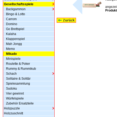
Gesellschaftsspiele
angezeig
Backgammon
Produkt
Bingo & Lotto
Carrom
Domino
Go Brettspiel
Kalaha
Klappenspiel
Mah Jongg
Memo
Mikado
Minispiele
Roulette & Poker
Rummy & Rummikub
Schach
Solitaire & Solitär
Spielesammlung
Sudoku
Vier gewinnt
Würfelspiele
Zubehör Ersatzteile
Holzpuzzle
Holzzuschnitt