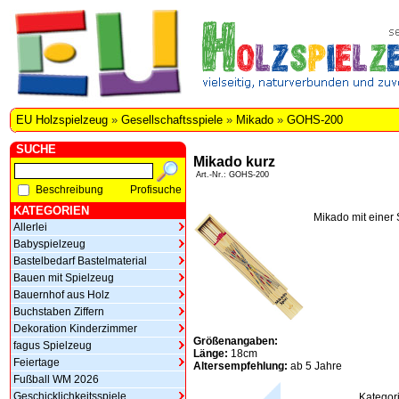
EU Holzspielzeug
»
Gesellschaftsspiele
»
Mikado
»
GOHS-200
SUCHE
Mikado kurz
Art.-Nr.: GOHS-200
Beschreibung
Profisuche
KATEGORIEN
Mikado mit einer
Allerlei
Babyspielzeug
Bastelbedarf Bastelmaterial
Bauen mit Spielzeug
Bauernhof aus Holz
Buchstaben Ziffern
Dekoration Kinderzimmer
Größenangaben:
fagus Spielzeug
Länge:
18cm
Feiertage
Altersempfehlung:
ab 5 Jahre
Fußball WM 2026
Geschicklichkeitsspiele
Kategor