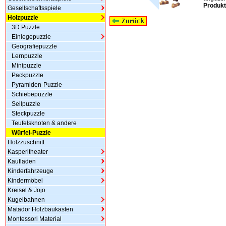
Produkt
Gesellschaftsspiele
Holzpuzzle
3D Puzzle
Einlegepuzzle
Geografiepuzzle
Lernpuzzle
Minipuzzle
Packpuzzle
Pyramiden-Puzzle
Schiebepuzzle
Seilpuzzle
Steckpuzzle
Teufelsknoten & andere
Würfel-Puzzle
Holzzuschnitt
Kasperltheater
Kaufladen
Kinderfahrzeuge
Kindermöbel
Kreisel & Jojo
Kugelbahnen
Matador Holzbaukasten
Montessori Material