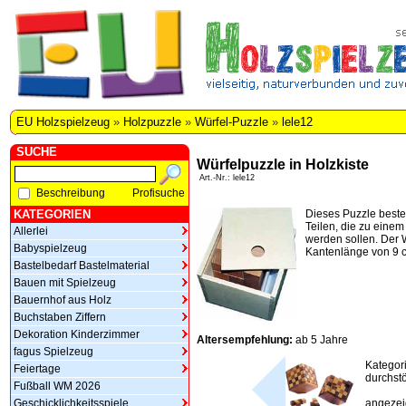
EU Holzspielzeug
»
Holzpuzzle
»
Würfel-Puzzle
»
lele12
SUCHE
Würfelpuzzle in Holzkiste
Art.-Nr.: lele12
Beschreibung
Profisuche
KATEGORIEN
Dieses Puzzle beste
Teilen, die zu eine
Allerlei
werden sollen. Der W
Babyspielzeug
Kantenlänge von 9 
Bastelbedarf Bastelmaterial
Bauen mit Spielzeug
Bauernhof aus Holz
Buchstaben Ziffern
Dekoration Kinderzimmer
Altersempfehlung:
ab 5 Jahre
fagus Spielzeug
Kategor
Feiertage
durchstö
Fußball WM 2026
Geschicklichkeitsspiele
angezeig