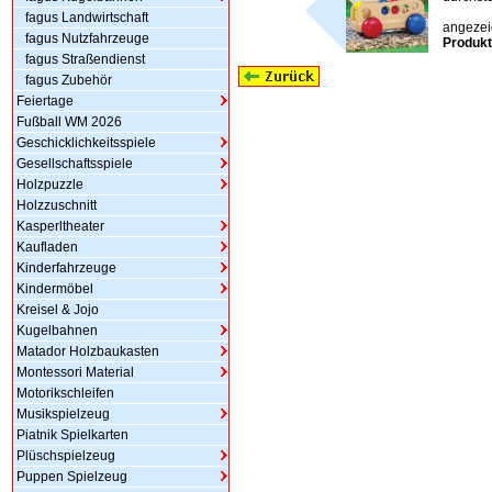
fagus Landwirtschaft
angezeig
fagus Nutzfahrzeuge
Produkt
fagus Straßendienst
fagus Zubehör
Feiertage
Fußball WM 2026
Geschicklichkeitsspiele
Gesellschaftsspiele
Holzpuzzle
Holzzuschnitt
Kasperltheater
Kaufladen
Kinderfahrzeuge
Kindermöbel
Kreisel & Jojo
Kugelbahnen
Matador Holzbaukasten
Montessori Material
Motorikschleifen
Musikspielzeug
Piatnik Spielkarten
Plüschspielzeug
Puppen Spielzeug