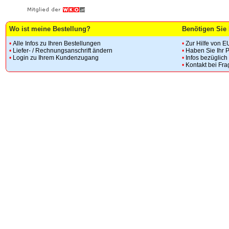
Wo ist meine Bestellung?
Benötigen Sie 
•
Alle Infos zu Ihren Bestellungen
•
Zur Hilfe von E
•
Liefer- / Rechnungsanschrift ändern
•
Haben Sie Ihr 
•
Login zu Ihrem Kundenzugang
•
Infos bezüglic
•
Kontakt bei Fr