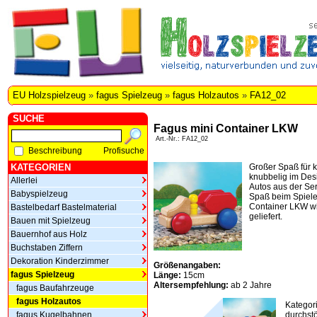
EU Holzspielzeug
»
fagus Spielzeug
»
fagus Holzautos
»
FA12_02
SUCHE
Fagus mini Container LKW
Art.-Nr.: FA12_02
Beschreibung
Profisuche
KATEGORIEN
Großer Spaß für 
knubbelig im Des
Allerlei
Autos aus der Ser
Babyspielzeug
Spaß beim Spiel
Container LKW w
Bastelbedarf Bastelmaterial
geliefert.
Bauen mit Spielzeug
Bauernhof aus Holz
Buchstaben Ziffern
Dekoration Kinderzimmer
Größenangaben:
fagus Spielzeug
Länge:
15cm
Altersempfehlung:
ab 2 Jahre
fagus Baufahrzeuge
fagus Holzautos
Kategor
fagus Kugelbahnen
durchstö