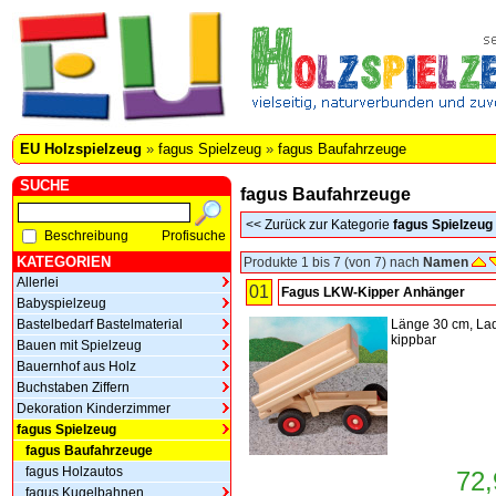
EU Holzspielzeug
»
fagus Spielzeug
»
fagus Baufahrzeuge
SUCHE
fagus Baufahrzeuge
<<
Zurück zur Kategorie
fagus Spielzeug
Beschreibung
Profisuche
KATEGORIEN
Produkte 1 bis 7 (von 7) nach
Namen
Allerlei
01
Fagus LKW-Kipper Anhänger
Babyspielzeug
Bastelbedarf Bastelmaterial
Länge 30 cm, La
kippbar
Bauen mit Spielzeug
Bauernhof aus Holz
Buchstaben Ziffern
Dekoration Kinderzimmer
fagus Spielzeug
fagus Baufahrzeuge
fagus Holzautos
72,
fagus Kugelbahnen