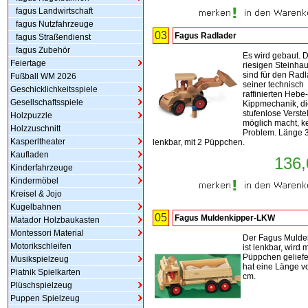
fagus Landwirtschaft
fagus Nutzfahrzeuge
03
Fagus Radlader
fagus Straßendienst
fagus Zubehör
Es wird gebaut. 
Feiertage
riesigen Steinha
sind für den Radl
Fußball WM 2026
seiner technisch
Geschicklichkeitsspiele
raffinierten Hebe
Gesellschaftsspiele
Kippmechanik, di
stufenlose Verste
Holzpuzzle
möglich macht, k
Holzzuschnitt
Problem. Länge 
Kasperltheater
lenkbar, mit 2 Püppchen.
Kaufladen
136,
Kinderfahrzeuge
Kindermöbel
Kreisel & Jojo
Kugelbahnen
05
Fagus Muldenkipper-LKW
Matador Holzbaukasten
Montessori Material
Der Fagus Mulde
Motorikschleifen
ist lenkbar, wird m
Püppchen geliefe
Musikspielzeug
hat eine Länge v
Piatnik Spielkarten
cm.
Plüschspielzeug
Puppen Spielzeug