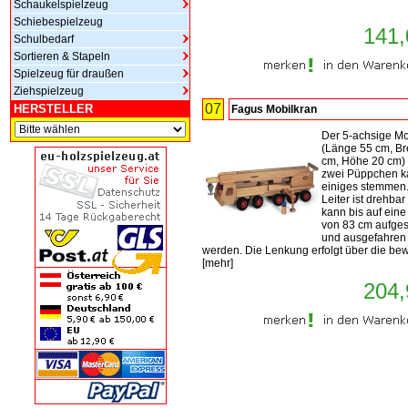
Schaukelspielzeug
Schiebespielzeug
141,
Schulbedarf
Sortieren & Stapeln
Spielzeug für draußen
Ziehspielzeug
07
HERSTELLER
Fagus Mobilkran
Der 5-achsige Mo
(Länge 55 cm, Br
cm, Höhe 20 cm) 
zwei Püppchen k
einiges stemmen.
Leiter ist drehbar
kann bis auf ein
von 83 cm aufgest
und ausgefahren
werden. Die Lenkung erfolgt über die bew 
[
mehr
]
204,