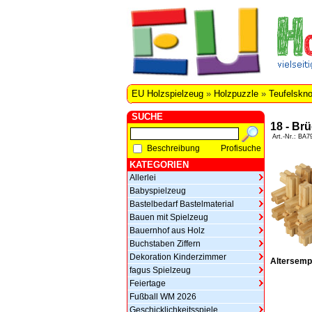
EU Holzspielzeug
»
Holzpuzzle
»
Teufelskno
SUCHE
18 - Brü
Art.-Nr.: BA7
Beschreibung
Profisuche
KATEGORIEN
Allerlei
Babyspielzeug
Bastelbedarf Bastelmaterial
Bauen mit Spielzeug
Bauernhof aus Holz
Buchstaben Ziffern
Dekoration Kinderzimmer
Altersemp
fagus Spielzeug
Feiertage
Fußball WM 2026
Geschicklichkeitsspiele