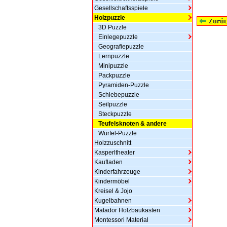
Gesellschaftsspiele
Holzpuzzle
3D Puzzle
Einlegepuzzle
Geografiepuzzle
Lernpuzzle
Minipuzzle
Packpuzzle
Pyramiden-Puzzle
Schiebepuzzle
Seilpuzzle
Steckpuzzle
Teufelsknoten & andere
Würfel-Puzzle
Holzzuschnitt
Kasperltheater
Kaufladen
Kinderfahrzeuge
Kindermöbel
Kreisel & Jojo
Kugelbahnen
Matador Holzbaukasten
Montessori Material