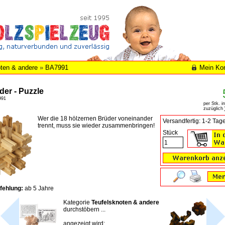
ten & andere
»
BA7991
Mein Ko
der - Puzzle
991
per Stk. i
zuzüglich
Wer die 18 hölzernen Brüder voneinander
Versandfertig: 1-2 Tag
trennt, muss sie wieder zusammenbringen!
Stück
fehlung:
ab 5 Jahre
Kategorie
Teufelsknoten & andere
durchstöbern ...
angezeigt wird: