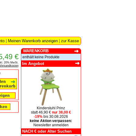
nto
|
Meinen Warenkorb anzeigen
|
zur Kasse
WARENKORB
5,49 €
enthält keine Produkte
nkl. 20% MwSt.
Im Angebot
Versandkosten
e
Kinderstuhl Prinz
statt 46,90 €
nur 38,00 €
-19%
bis 30.08.2026
keine Aktion verpassen:
Newsletter anmelden
NACH € oder Alter Suchen