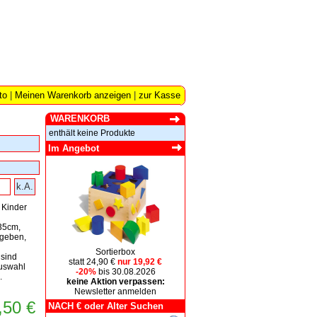
to
|
Meinen Warenkorb anzeigen
|
zur Kasse
WARENKORB
enthält keine Produkte
Im Angebot
k.A.
 Kinder
35cm,
ngeben,
Sortierbox
sind
statt 24,90 €
nur 19,92 €
auswahl
-20%
bis 30.08.2026
.
keine Aktion verpassen:
Newsletter anmelden
,50 €
NACH € oder Alter Suchen