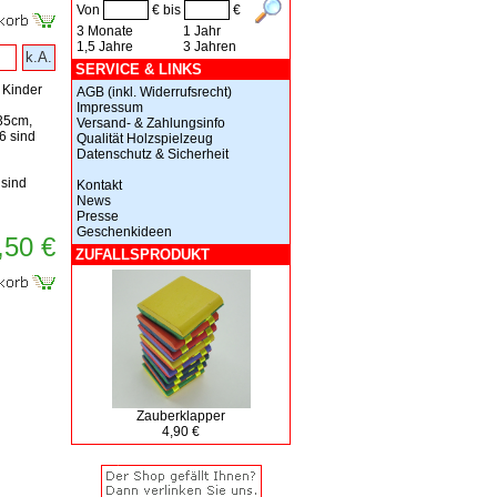
Von
€ bis
€
3 Monate
1 Jahr
1,5 Jahre
3 Jahren
k.A.
SERVICE & LINKS
 Kinder
AGB (inkl. Widerrufsrecht)
Impressum
35cm,
Versand- & Zahlungsinfo
6 sind
Qualität Holzspielzeug
Datenschutz & Sicherheit
sind
Kontakt
News
Presse
Geschenkideen
,50 €
ZUFALLSPRODUKT
Zauberklapper
4,90 €