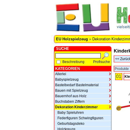
EU Holzspielzeug
»
Dekoration Kinderzim
SUCHE
Kinder
<<
Zurüc
Beschreibung
Profisuche
KATEGORIEN
Produkte 
Allerlei
01
Kle
Babyspielzeug
Bastelbedarf Bastelmaterial
Bauen mit Spielzeug
Bauernhof aus Holz
Buchstaben Ziffern
Dekoration Kinderzimmer
Baby Spieluhren
Federfiguren Schwingfiguren
Geburtstagsdeko
Holzkreuze