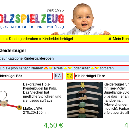
mer
»
Kindergarderoben
»
Kinderkleiderbügel
Mein Kon
kleiderbügel
k zur Kategorie
Kindergarderoben
1 bis 4 (von 4) nach
Namen
Preis
oder
Alter
sortieren
02
k.A.
iderbügel Bär
Kleiderbügel Tiere
Dekorativer Holz-
Kleiderbügel für
Kleiderbügel für Kids.
mit Tier-Motiv:
Das Viecherl hat
Bügellänge 30-
niedliche Stoffohren und
bitte das Tier a
sieht sooo süß aus.
handbemalt
(Abweichungen 
Maße:
L/B/H:
möglich), Farb
270x20x150mm
erfolgt per Zufall
4,50 €
4