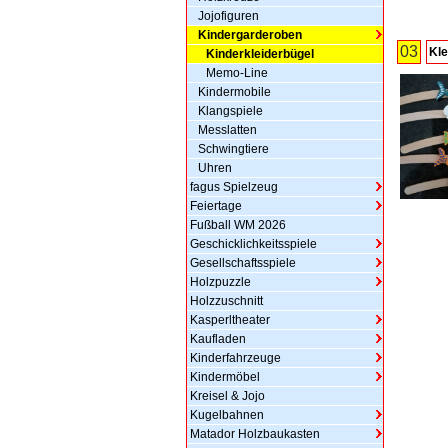
Jojofiguren
Kindergarderoben
03
Kle
Kinderkleiderbügel
Memo-Line
Kindermobile
Klangspiele
Messlatten
Schwingtiere
Uhren
fagus Spielzeug
Feiertage
Fußball WM 2026
Geschicklichkeitsspiele
Gesellschaftsspiele
Holzpuzzle
Holzzuschnitt
Kasperltheater
Kaufladen
Kinderfahrzeuge
Kindermöbel
Kreisel & Jojo
Kugelbahnen
Matador Holzbaukasten