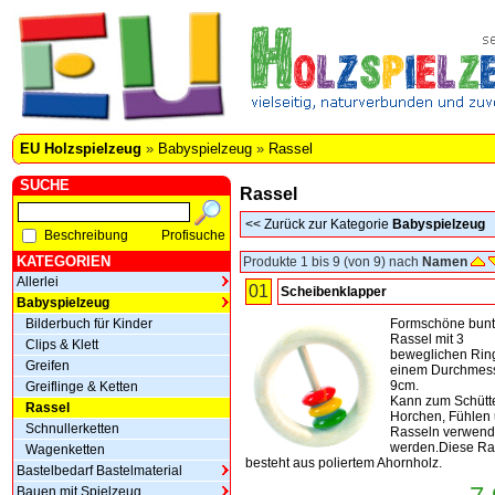
EU Holzspielzeug
»
Babyspielzeug
»
Rassel
SUCHE
Rassel
<<
Zurück zur Kategorie
Babyspielzeug
Beschreibung
Profisuche
KATEGORIEN
Produkte 1 bis 9 (von 9) nach
Namen
Allerlei
01
Scheibenklapper
Babyspielzeug
Bilderbuch für Kinder
Formschöne bun
Rassel mit 3
Clips & Klett
beweglichen Rin
Greifen
einem Durchmess
9cm.
Greiflinge & Ketten
Kann zum Schütte
Rassel
Horchen, Fühlen
Schnullerketten
Rasseln verwend
werden.Diese Ra
Wagenketten
besteht aus poliertem Ahornholz.
Bastelbedarf Bastelmaterial
Bauen mit Spielzeug