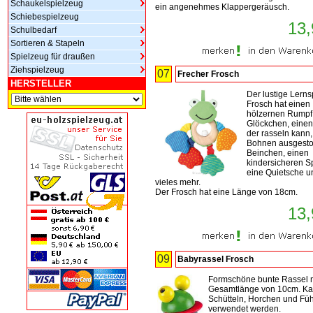
Schaukelspielzeug
ein angenehmes Klappergeräusch.
Schiebespielzeug
13,
Schulbedarf
Sortieren & Stapeln
Spielzeug für draußen
Ziehspielzeug
07
Frecher Frosch
HERSTELLER
Der lustige Lerns
Frosch hat einen
hölzernen Rumpf
Glöckchen, einen
der rasseln kann,
Bohnen ausgesto
Beinchen, einen
kindersicheren S
eine Quietsche u
vieles mehr.
Der Frosch hat eine Länge von 18cm.
13,
09
Babyrassel Frosch
Formschöne bunte Rassel m
Gesamtlänge von 10cm. K
Schütteln, Horchen und Fü
verwendet werden.