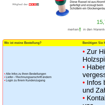
Diese Rassel ist aus Ahorn
gefertigt und erzeugt beim
Schütteln ein Glockengeräu
15,
Wo ist meine Bestellung?
Benötigen Sie H
•
Zur H
Holzsp
•
Haben
verges
•
Alle Infos zu Ihren Bestellungen
•
Liefer- / Rechnungsanschrift ändern
•
Login zu Ihrem Kundenzugang
•
Infos
und Za
•
Konta