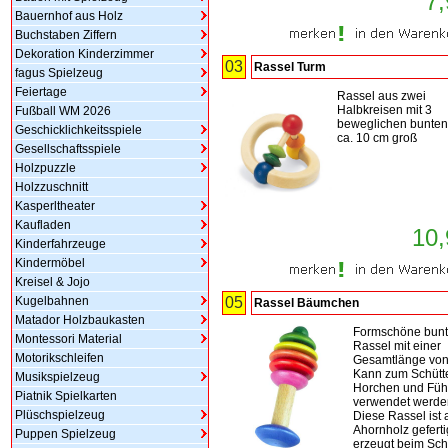
7,
Bauernhof aus Holz
Buchstaben Ziffern
Dekoration Kinderzimmer
03
Rassel Turm
fagus Spielzeug
Feiertage
Rassel aus zwei
Halbkreisen mit 3
Fußball WM 2026
beweglichen bunten
Geschicklichkeitsspiele
ca. 10 cm groß
Gesellschaftsspiele
Holzpuzzle
Holzzuschnitt
Kasperltheater
Kaufladen
10,
Kinderfahrzeuge
Kindermöbel
Kreisel & Jojo
Kugelbahnen
05
Rassel Bäumchen
Matador Holzbaukasten
Formschöne bun
Montessori Material
Rassel mit einer
Motorikschleifen
Gesamtlänge von
Kann zum Schütte
Musikspielzeug
Horchen und Füh
Piatnik Spielkarten
verwendet werde
Plüschspielzeug
Diese Rassel ist 
Ahornholz geferti
Puppen Spielzeug
erzeugt beim Sch