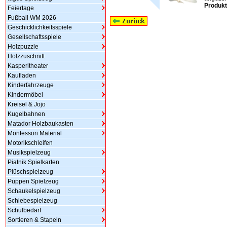
Produkt
Feiertage
Fußball WM 2026
Geschicklichkeitsspiele
Gesellschaftsspiele
Holzpuzzle
Holzzuschnitt
Kasperltheater
Kaufladen
Kinderfahrzeuge
Kindermöbel
Kreisel & Jojo
Kugelbahnen
Matador Holzbaukasten
Montessori Material
Motorikschleifen
Musikspielzeug
Piatnik Spielkarten
Plüschspielzeug
Puppen Spielzeug
Schaukelspielzeug
Schiebespielzeug
Schulbedarf
Sortieren & Stapeln