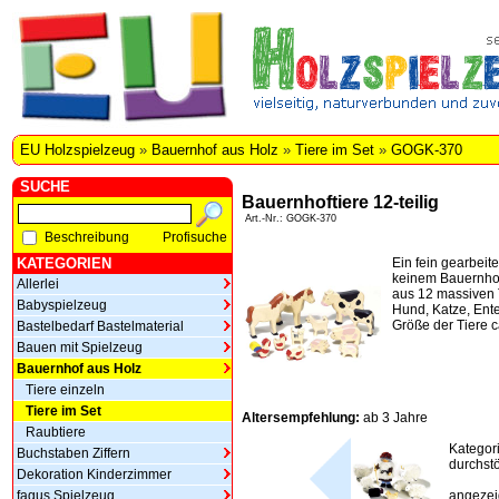
EU Holzspielzeug
»
Bauernhof aus Holz
»
Tiere im Set
»
GOGK-370
SUCHE
Bauernhoftiere 12-teilig
Art.-Nr.: GOGK-370
Beschreibung
Profisuche
KATEGORIEN
Ein fein gearbeite
keinem Bauernhof
Allerlei
aus 12 massiven 
Babyspielzeug
Hund, Katze, Ent
Größe der Tiere c
Bastelbedarf Bastelmaterial
Bauen mit Spielzeug
Bauernhof aus Holz
Tiere einzeln
Tiere im Set
Altersempfehlung:
ab 3 Jahre
Raubtiere
Kategor
Buchstaben Ziffern
durchstö
Dekoration Kinderzimmer
fagus Spielzeug
angezeig