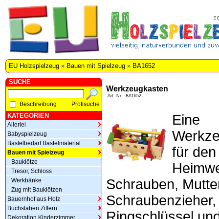
EU Holzspielzeug
»
Bauen mit Spielzeug
»
BA1652
SUCHE
Werkzeugkasten
Art.-Nr.: BA1652
Beschreibung
Profisuche
KATEGORIEN
Eine
Allerlei
Werkze
Babyspielzeug
Bastelbedarf Bastelmaterial
für den
Bauen mit Spielzeug
Bauklötze
Heimwe
Tresor, Schloss
Schrauben, Mutte
Werkbänke
Zug mit Bauklötzen
Schraubenzieher,
Bauernhof aus Holz
Buchstaben Ziffern
Ringschlüssel u
Dekoration Kinderzimmer