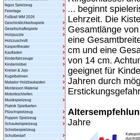
fagus Spielzeug
... beginnt spieler
Feiertage
Lehrzeit. Die Kist
Fußball WM 2026
Geschicklichkeitsspiele
Gesamtlänge von 
Gesellschaftsspiele
Holzpuzzle
eine Gesamtbreit
Holzzuschnitt
Kasperltheater
cm und eine Ges
Kaufladen
von 14 cm. Achtun
Kinderfahrzeuge
Kindermöbel
geeignet für Kinde
Kreisel & Jojo
Kugelbahnen
Jahren durch mög
Matador Holzbaukasten
Montessori Material
Erstickungsgefahr
Motorikschleifen
Musikspielzeug
Piatnik Spielkarten
Altersempfehlun
Plüschspielzeug
Puppen Spielzeug
Jahre
Schaukelspielzeug
Schiebespielzeug
Kategor
Schulbedarf
durchstö