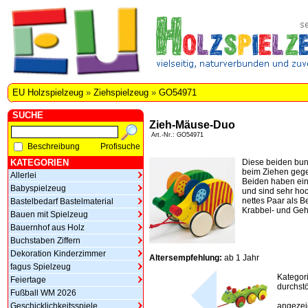
EU Holzspielzeug
»
Ziehspielzeug
»
GO54971
SUCHE
Zieh-Mäuse-Duo
Art.-Nr.: GO54971
Beschreibung
Profisuche
KATEGORIEN
Diese beiden bu
beim Ziehen gege
Allerlei
Beiden haben ein
Babyspielzeug
und sind sehr hoc
nettes Paar als Be
Bastelbedarf Bastelmaterial
Krabbel- und Geh
Bauen mit Spielzeug
Bauernhof aus Holz
Buchstaben Ziffern
Dekoration Kinderzimmer
Altersempfehlung:
ab 1 Jahr
fagus Spielzeug
Kategor
Feiertage
durchstö
Fußball WM 2026
Geschicklichkeitsspiele
angezeig