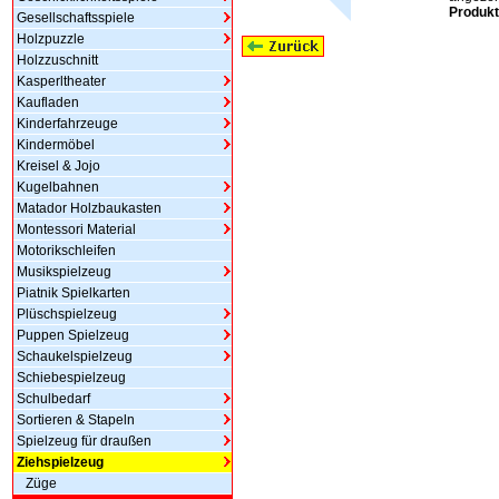
Produkt
Gesellschaftsspiele
Holzpuzzle
Holzzuschnitt
Kasperltheater
Kaufladen
Kinderfahrzeuge
Kindermöbel
Kreisel & Jojo
Kugelbahnen
Matador Holzbaukasten
Montessori Material
Motorikschleifen
Musikspielzeug
Piatnik Spielkarten
Plüschspielzeug
Puppen Spielzeug
Schaukelspielzeug
Schiebespielzeug
Schulbedarf
Sortieren & Stapeln
Spielzeug für draußen
Ziehspielzeug
Züge