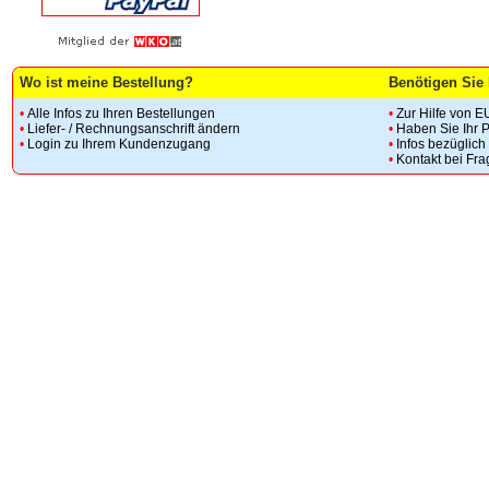
Wo ist meine Bestellung?
Benötigen Sie 
•
Alle Infos zu Ihren Bestellungen
•
Zur Hilfe von E
•
Liefer- / Rechnungsanschrift ändern
•
Haben Sie Ihr 
•
Login zu Ihrem Kundenzugang
•
Infos bezüglic
•
Kontakt bei Fr