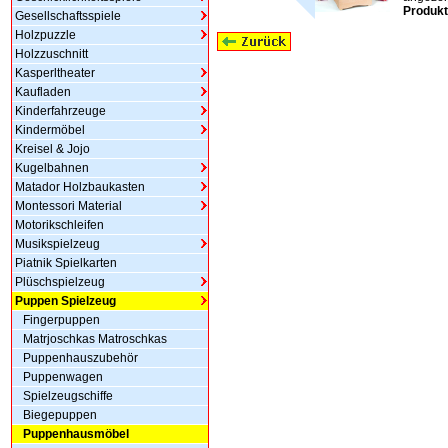
Produkt
Gesellschaftsspiele
Holzpuzzle
Holzzuschnitt
Kasperltheater
Kaufladen
Kinderfahrzeuge
Kindermöbel
Kreisel & Jojo
Kugelbahnen
Matador Holzbaukasten
Montessori Material
Motorikschleifen
Musikspielzeug
Piatnik Spielkarten
Plüschspielzeug
Puppen Spielzeug
Fingerpuppen
Matrjoschkas Matroschkas
Puppenhauszubehör
Puppenwagen
Spielzeugschiffe
Biegepuppen
Puppenhausmöbel