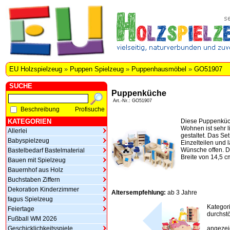
EU Holzspielzeug
»
Puppen Spielzeug
»
Puppenhausmöbel
»
GO51907
SUCHE
Puppenküche
Art.-Nr.: GO51907
Beschreibung
Profisuche
KATEGORIEN
Diese Puppenküc
Wohnen ist sehr l
Allerlei
gestaltet. Das Se
Babyspielzeug
Einzelteilen und 
Wünsche offen. D
Bastelbedarf Bastelmaterial
Breite von 14,5 c
Bauen mit Spielzeug
Bauernhof aus Holz
Buchstaben Ziffern
Dekoration Kinderzimmer
Altersempfehlung:
ab 3 Jahre
fagus Spielzeug
Kategor
Feiertage
durchstö
Fußball WM 2026
Geschicklichkeitsspiele
angezeig