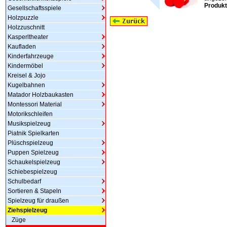
Produkt
Gesellschaftsspiele
Holzpuzzle
Holzzuschnitt
Kasperltheater
Kaufladen
Kinderfahrzeuge
Kindermöbel
Kreisel & Jojo
Kugelbahnen
Matador Holzbaukasten
Montessori Material
Motorikschleifen
Musikspielzeug
Piatnik Spielkarten
Plüschspielzeug
Puppen Spielzeug
Schaukelspielzeug
Schiebespielzeug
Schulbedarf
Sortieren & Stapeln
Spielzeug für draußen
Ziehspielzeug
Züge