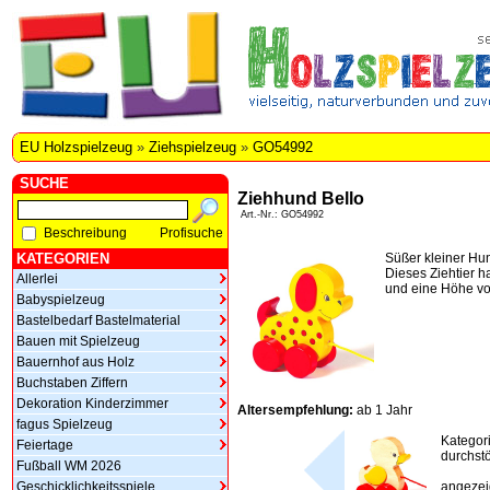
EU Holzspielzeug
»
Ziehspielzeug
»
GO54992
SUCHE
Ziehhund Bello
Art.-Nr.: GO54992
Beschreibung
Profisuche
KATEGORIEN
Süßer kleiner Hu
Dieses Ziehtier h
Allerlei
und eine Höhe vo
Babyspielzeug
Bastelbedarf Bastelmaterial
Bauen mit Spielzeug
Bauernhof aus Holz
Buchstaben Ziffern
Dekoration Kinderzimmer
Altersempfehlung:
ab 1 Jahr
fagus Spielzeug
Kategor
Feiertage
durchstö
Fußball WM 2026
Geschicklichkeitsspiele
angezeig