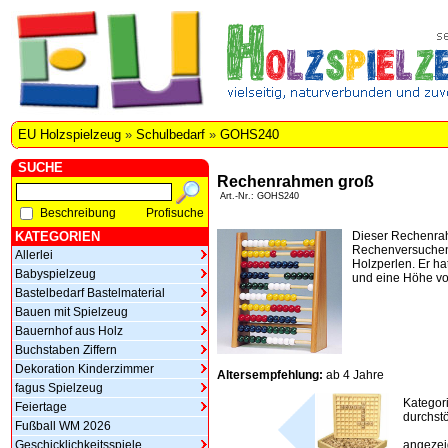
EU Holzspielzeug
»
Schulbedarf
»
GOHS240
SUCHE
Rechenrahmen groß
Art.-Nr.: GOHS240
Beschreibung
Profisuche
KATEGORIEN
Dieser Rechenrah
Rechenversuchen
Allerlei
Holzperlen. Er ha
Babyspielzeug
und eine Höhe vo
Bastelbedarf Bastelmaterial
Bauen mit Spielzeug
Bauernhof aus Holz
Buchstaben Ziffern
Dekoration Kinderzimmer
Altersempfehlung:
ab 4 Jahre
fagus Spielzeug
Kategor
Feiertage
durchstö
Fußball WM 2026
Geschicklichkeitsspiele
angezeig