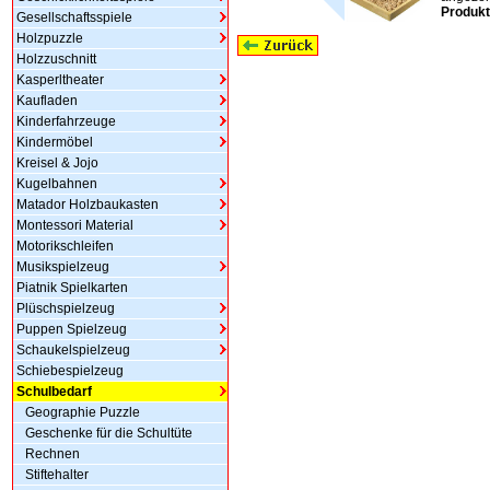
Produkt
Gesellschaftsspiele
Holzpuzzle
Holzzuschnitt
Kasperltheater
Kaufladen
Kinderfahrzeuge
Kindermöbel
Kreisel & Jojo
Kugelbahnen
Matador Holzbaukasten
Montessori Material
Motorikschleifen
Musikspielzeug
Piatnik Spielkarten
Plüschspielzeug
Puppen Spielzeug
Schaukelspielzeug
Schiebespielzeug
Schulbedarf
Geographie Puzzle
Geschenke für die Schultüte
Rechnen
Stiftehalter