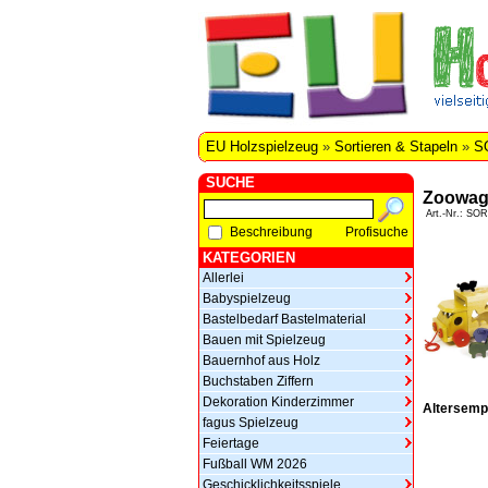
EU Holzspielzeug
»
Sortieren & Stapeln
»
S
SUCHE
Zoowage
Art.-Nr.: SO
Beschreibung
Profisuche
KATEGORIEN
Allerlei
Babyspielzeug
Bastelbedarf Bastelmaterial
Bauen mit Spielzeug
Bauernhof aus Holz
Buchstaben Ziffern
Dekoration Kinderzimmer
Altersemp
fagus Spielzeug
Feiertage
Fußball WM 2026
Geschicklichkeitsspiele