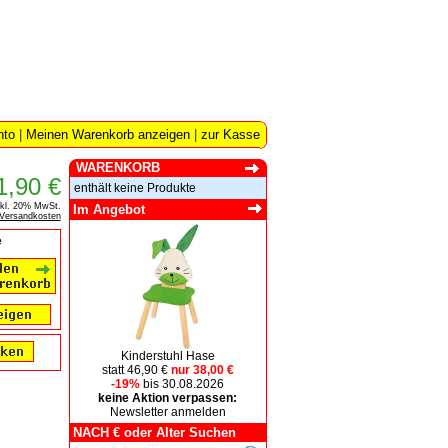
nto
|
Meinen Warenkorb anzeigen
|
zur Kasse
WARENKORB
1,90 €
enthält keine Produkte
nkl. 20% MwSt.
Im Angebot
Versandkosten
e
Kinderstuhl Hase
statt 46,90 €
nur 38,00 €
-19%
bis 30.08.2026
keine Aktion verpassen:
Newsletter anmelden
NACH € oder Alter Suchen