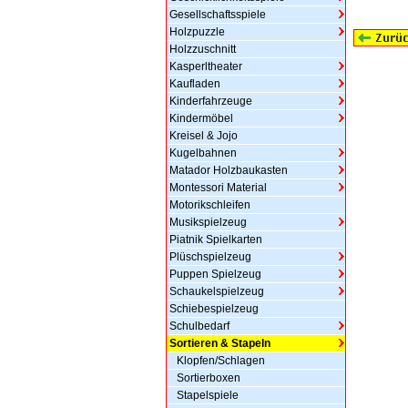
Gesellschaftsspiele
Holzpuzzle
Holzzuschnitt
Kasperltheater
Kaufladen
Kinderfahrzeuge
Kindermöbel
Kreisel & Jojo
Kugelbahnen
Matador Holzbaukasten
Montessori Material
Motorikschleifen
Musikspielzeug
Piatnik Spielkarten
Plüschspielzeug
Puppen Spielzeug
Schaukelspielzeug
Schiebespielzeug
Schulbedarf
Sortieren & Stapeln
Klopfen/Schlagen
Sortierboxen
Stapelspiele