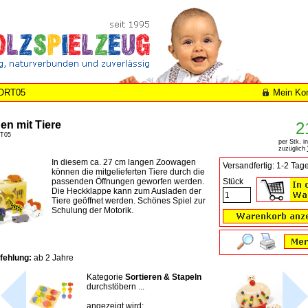
ORT05
Mein Ko
n mit Tiere
2
RT05
per Stk. i
zuzüglich
In diesem ca. 27 cm langen Zoowagen
Versandfertig: 1-2 Tag
können die mitgelieferten Tiere durch die
passenden Öffnungen geworfen werden.
Stück
Die Heckklappe kann zum Ausladen der
Tiere geöffnet werden. Schönes Spiel zur
Schulung der Motorik.
fehlung:
ab 2 Jahre
Kategorie
Sortieren & Stapeln
durchstöbern ...
angezeigt wird: