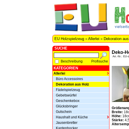
EU Holzspielzeug
»
Allerlei
»
Dekoration aus
SUCHE
Deko-He
Art.-Nr.: EU-d
Beschreibung
Profisuche
KATEGORIEN
Allerlei
Büro Accessoires
Dekoration aus Holz
Fädelspielzeug
Gebetswürfel
Geschenkebox
Glücksbringer
Größenan
Gutschein
Breite:
18
Höhe:
18c
Haushalt und Küche
Stärke:
4,
Jausenbretter
Altersemp
Kantenhocker