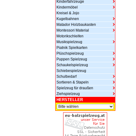
Kinderfahrzeuge
Kindermöbel
Kreisel & Jojo
Kugelbahnen
Matador Holzbaukasten
Montessori Material
Motorikschleifen
Musikspielzeug
Piatnik Spielkarten
Plüschspielzeug
Puppen Spielzeug
Schaukelspielzeug
Schiebespielzeug
Schulbedarf
Sortieren & Stapeln
Spielzeug für draußen
Ziehspielzeug
HERSTELLER