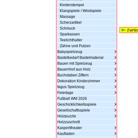
Kinderstempel
Klangspiele / Windspiele
Massage
Scherzartikel
Schmuck
Sparkassen
Teelichthalter
Zähne und Putzen
Babyspielzeug
Bastelbedarf Bastelmaterial
Bauen mit Spielzeug
Bauernhof aus Holz
Buchstaben Ziffern
Dekoration Kinderzimmer
fagus Spielzeug
Feiertage
Fußball WM 2026
Geschicklichkeitsspiele
Gesellschaftsspiele
Holzpuzzle
Holzzuschnitt
Kasperltheater
Kaufladen