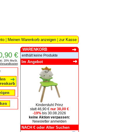
nto
|
Meinen Warenkorb anzeigen
|
zur Kasse
WARENKORB
0,90 €
enthält keine Produkte
nkl. 20% MwSt.
Im Angebot
Versandkosten
e
Kinderstuhl Prinz
statt 46,90 €
nur 38,00 €
-19%
bis 30.08.2026
keine Aktion verpassen:
Newsletter anmelden
NACH € oder Alter Suchen