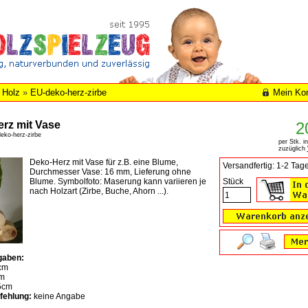
 Holz
»
EU-deko-herz-zirbe
Mein Ko
rz mit Vase
2
eko-herz-zirbe
per Stk. i
zuzüglich
Deko-Herz mit Vase für z.B. eine Blume,
Versandfertig: 1-2 Tag
Durchmesser Vase: 16 mm, Lieferung ohne
Blume. Symbolfoto: Maserung kann variieren je
Stück
nach Holzart (Zirbe, Buche, Ahorn ...).
gaben:
cm
m
5cm
fehlung:
keine Angabe