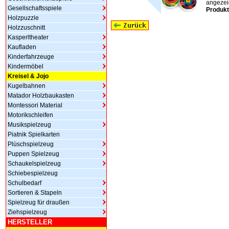
angezeig
Gesellschaftsspiele
Produkt
Holzpuzzle
Holzzuschnitt
Kasperltheater
Kaufladen
Kinderfahrzeuge
Kindermöbel
Kreisel & Jojo
Kugelbahnen
Matador Holzbaukasten
Montessori Material
Motorikschleifen
Musikspielzeug
Piatnik Spielkarten
Plüschspielzeug
Puppen Spielzeug
Schaukelspielzeug
Schiebespielzeug
Schulbedarf
Sortieren & Stapeln
Spielzeug für draußen
Ziehspielzeug
HERSTELLER