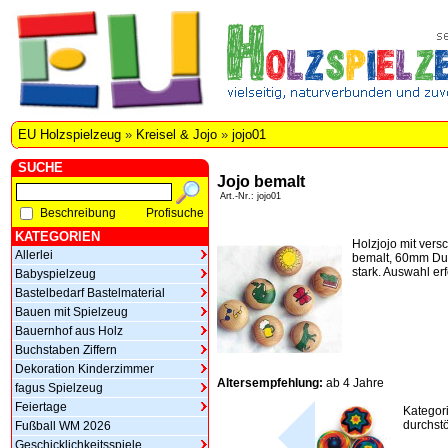
EU Holzspielzeug
»
Kreisel & Jojo
»
jojo01
SUCHE
Jojo bemalt
Art.-Nr.: jojo01
Beschreibung
Profisuche
KATEGORIEN
Holzjojo mit ver
Allerlei
bemalt, 60mm D
stark. Auswahl erf
Babyspielzeug
Bastelbedarf Bastelmaterial
Bauen mit Spielzeug
Bauernhof aus Holz
Buchstaben Ziffern
Dekoration Kinderzimmer
Altersempfehlung:
ab 4 Jahre
fagus Spielzeug
Feiertage
Kategor
durchstö
Fußball WM 2026
Geschicklichkeitsspiele