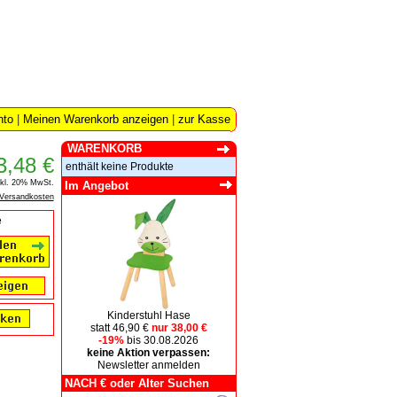
nto
|
Meinen Warenkorb anzeigen
|
zur Kasse
WARENKORB
3,48 €
enthält keine Produkte
nkl. 20% MwSt.
Im Angebot
Versandkosten
e
Kinderstuhl Hase
statt 46,90 €
nur 38,00 €
-19%
bis 30.08.2026
keine Aktion verpassen:
Newsletter anmelden
NACH € oder Alter Suchen