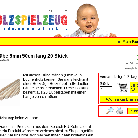
Mein Ko
äbe 6mm 50cm lang 20 Stück
el-6-500
per Stk. i
zuzüglich
Mit diesen Dübelstäben (6mm) aus
Versandfertig: 1-2 Tag
Buchenholz können Sie ganz leicht mit
einer Holzsäge Holzdübel individueller
Stück
Länge selbst herstellen. Diese Packung
besteht aus 20 Dübelstäben mit einer
Länge von ca. 50cm.
fehlung:
keine Angabe
ragen zu Produkten aus dem Bereich EU Rohmaterial
 ein Produkt wünschen welches nicht im Shop angeführt
ieren Sie uns bitte. Wir machen Ihnen dann kostenlos ein