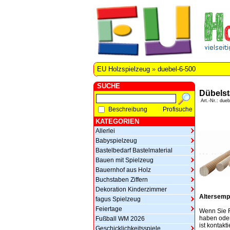
EU Holzspielzeug
»
duebel-6-500
SUCHE
Dübelst
Art.-Nr.: dueb
Beschreibung
Profisuche
KATEGORIEN
Allerlei
Babyspielzeug
Bastelbedarf Bastelmaterial
Bauen mit Spielzeug
Bauernhof aus Holz
Buchstaben Ziffern
Dekoration Kinderzimmer
Altersemp
fagus Spielzeug
Feiertage
Wenn Sie F
haben oder
Fußball WM 2026
ist kontakt
Geschicklichkeitsspiele