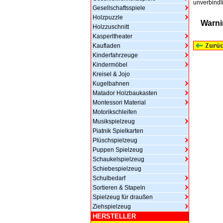
unverbindli
Gesellschaftsspiele
Holzpuzzle
Warni
Holzzuschnitt
Kasperltheater
Kaufladen
Kinderfahrzeuge
Kindermöbel
Kreisel & Jojo
Kugelbahnen
Matador Holzbaukasten
Montessori Material
Motorikschleifen
Musikspielzeug
Piatnik Spielkarten
Plüschspielzeug
Puppen Spielzeug
Schaukelspielzeug
Schiebespielzeug
Schulbedarf
Sortieren & Stapeln
Spielzeug für draußen
Ziehspielzeug
HERSTELLER