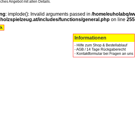
ches Angebot mit allen Details.
ng
: implode(): Invalid arguments passed in
/home/euholabq/w
holzspielzeug.at/includes/functions/general.php
on line
255
Informationen
-
Hilfe zum Shop & Bestellablauf
-
AGB / 14 Tage Rückgaberecht
-
Kontaktformular bei Fragen an uns