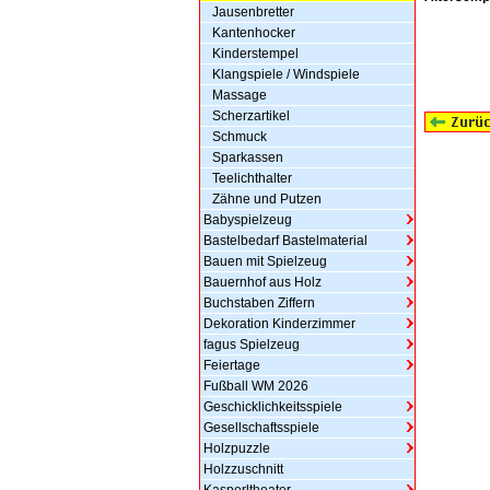
Jausenbretter
Kantenhocker
Kinderstempel
Klangspiele / Windspiele
Massage
Scherzartikel
Schmuck
Sparkassen
Teelichthalter
Zähne und Putzen
Babyspielzeug
Bastelbedarf Bastelmaterial
Bauen mit Spielzeug
Bauernhof aus Holz
Buchstaben Ziffern
Dekoration Kinderzimmer
fagus Spielzeug
Feiertage
Fußball WM 2026
Geschicklichkeitsspiele
Gesellschaftsspiele
Holzpuzzle
Holzzuschnitt