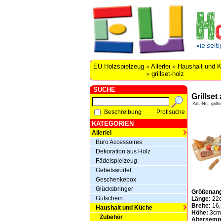
EU Holzspielzeug
»
Allerlei
»
Haushalt und 
»
grillset-holz
SUCHE
Grillset
Art.-Nr.: grill
Beschreibung
Profisuche
KATEGORIEN
Allerlei
Büro Accessoires
Dekoration aus Holz
Fädelspielzeug
Gebetswürfel
Geschenkebox
Glücksbringer
Größenan
Gutschein
Länge:
22
Breite:
16,
Haushalt und Küche
Höhe:
3cm
Zubehör
Altersemp