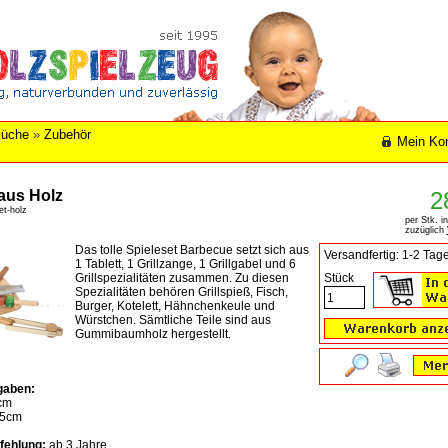
Küche
»
Zubehör
Mein Ko
 aus Holz
2
set-holz
per Stk. i
zuzüglich
Das tolle Spieleset Barbecue setzt sich aus
Versandfertig: 1-2 Tag
1 Tablett, 1 Grillzange, 1 Grillgabel und 6
Grillspezialitäten zusammen. Zu diesen
Stück
Spezialitäten behören Grillspieß, Fisch,
Burger, Kotelett, Hähnchenkeule und
Würstchen. Sämtliche Teile sind aus
Gummibaumholz hergestellt.
gaben:
cm
5cm
fehlung:
ab 3 Jahre