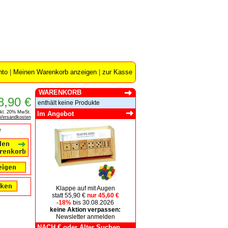
nto
|
Meinen Warenkorb anzeigen
|
zur Kasse
WARENKORB
8,90 €
enthält keine Produkte
nkl. 20% MwSt.
Im Angebot
Versandkosten
e
Klappe auf mit Augen
statt 55,90 €
nur 45,60 €
-18%
bis 30.08.2026
keine Aktion verpassen:
Newsletter anmelden
NACH € oder Alter Suchen