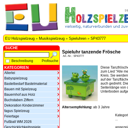
EU Holzspielzeug
»
Musikspielzeug
»
Spieluhren
»
SP43777
SUCHE
Spieluhr tanzende Frösche
Art.-Nr.: SP43777
Beschreibung
Profisuche
KATEGORIEN
Diese Tanzfrösch
zum Lied "Alle me
Allerlei
Kreis. Sie werden
Babyspielzeug
auf der Tanzfläch
auch gedreht. Die
Bastelbedarf Bastelmaterial
Seitenlänge von 
Bauen mit Spielzeug
Unterboden aufg
Bauernhof aus Holz
Buchstaben Ziffern
Dekoration Kinderzimmer
Altersempfehlung:
ab 3 Jahre
fagus Spielzeug
Kategor
Feiertage
...
Fußball WM 2026
Geschicklichkeitsspiele
angezeig