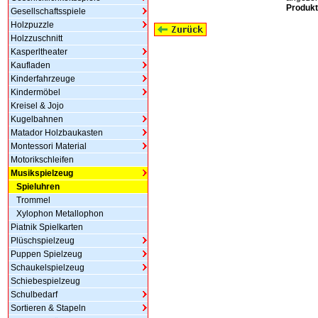
Produkt
Gesellschaftsspiele
Holzpuzzle
Holzzuschnitt
Kasperltheater
Kaufladen
Kinderfahrzeuge
Kindermöbel
Kreisel & Jojo
Kugelbahnen
Matador Holzbaukasten
Montessori Material
Motorikschleifen
Musikspielzeug
Spieluhren
Trommel
Xylophon Metallophon
Piatnik Spielkarten
Plüschspielzeug
Puppen Spielzeug
Schaukelspielzeug
Schiebespielzeug
Schulbedarf
Sortieren & Stapeln