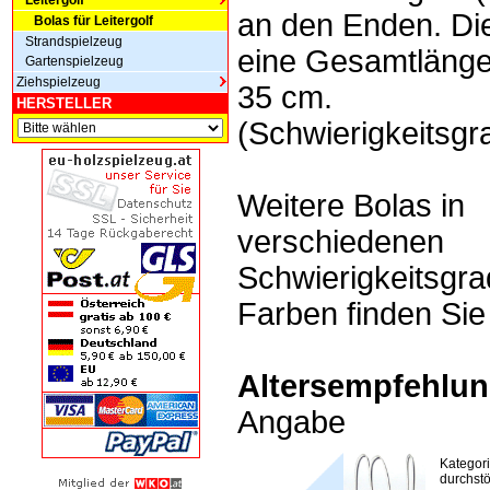
Leitergolf
an den Enden. Die
Bolas für Leitergolf
Strandspielzeug
eine Gesamtlänge
Gartenspielzeug
Ziehspielzeug
35 cm.
HERSTELLER
(Schwierigkeitsgr
Weitere Bolas in
verschiedenen
Schwierigkeitsgr
Farben finden Sie 
Altersempfehlun
Angabe
Kategor
durchstö