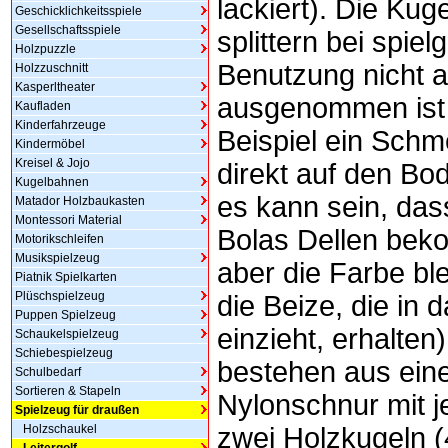
lackiert). Die Kug
Geschicklichkeitsspiele
Gesellschaftsspiele
splittern bei spiel
Holzpuzzle
Benutzung nicht 
Holzzuschnitt
Kasperltheater
ausgenommen ist
Kaufladen
Kinderfahrzeuge
Beispiel ein Schm
Kindermöbel
Kreisel & Jojo
direkt auf den Bod
Kugelbahnen
es kann sein, das
Matador Holzbaukasten
Montessori Material
Bolas Dellen be
Motorikschleifen
Musikspielzeug
aber die Farbe ble
Piatnik Spielkarten
Plüschspielzeug
die Beize, die in 
Puppen Spielzeug
einzieht, erhalten
Schaukelspielzeug
Schiebespielzeug
bestehen aus ein
Schulbedarf
Sortieren & Stapeln
Nylonschnur mit j
Spielzeug für draußen
Holzschaukel
zwei Holzkugeln 