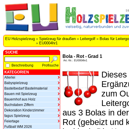
EU Holzspielzeug
»
Spielzeug für draußen
»
Leitergolf
»
Bolas für Leitergo
»
EU0004hr1
SUCHE
Bola - Rot - Grad 1
Art.-Nr.: EU0004hr1
Beschreibung
Profisuche
KATEGORIEN
Dieses
Allerlei
Ergänz
Babyspielzeug
Bastelbedarf Bastelmaterial
zum Ou
Bauen mit Spielzeug
Bauernhof aus Holz
Leiterg
Buchstaben Ziffern
aus 3 Bolas in de
Dekoration Kinderzimmer
fagus Spielzeug
Rot (gebeizt und k
Feiertage
Fußball WM 2026