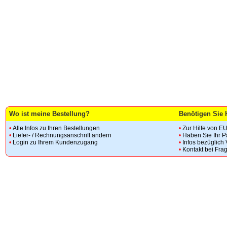
Wo ist meine Bestellung?
Benötigen Sie 
•
Alle Infos zu Ihren Bestellungen
•
Zur Hilfe von E
•
Liefer- / Rechnungsanschrift ändern
•
Haben Sie Ihr 
•
Login zu Ihrem Kundenzugang
•
Infos bezüglich
•
Kontakt bei Fra