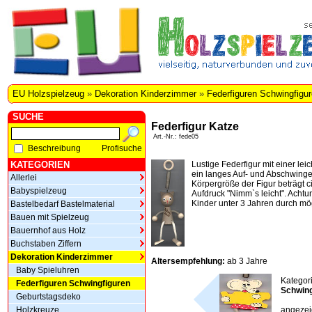
EU Holzspielzeug
»
Dekoration Kinderzimmer
»
Federfiguren Schwingfigu
SUCHE
Federfigur Katze
Art.-Nr.: fede05
Beschreibung
Profisuche
KATEGORIEN
Lustige Federfigur mit einer lei
ein langes Auf- und Abschwinge
Allerlei
Körpergröße der Figur beträgt c
Babyspielzeug
Aufdruck "Nimm`s leicht". Achtun
Kinder unter 3 Jahren durch mö
Bastelbedarf Bastelmaterial
Bauen mit Spielzeug
Bauernhof aus Holz
Buchstaben Ziffern
Dekoration Kinderzimmer
Altersempfehlung:
ab 3 Jahre
Baby Spieluhren
Kategor
Federfiguren Schwingfiguren
Schwing
Geburtstagsdeko
Holzkreuze
angezeig