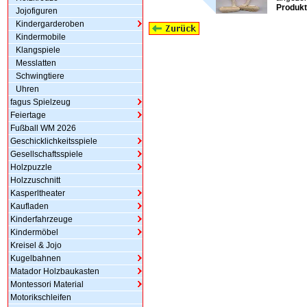
Produkt
Jojofiguren
Kindergarderoben
Kindermobile
Klangspiele
Messlatten
Schwingtiere
Uhren
fagus Spielzeug
Feiertage
Fußball WM 2026
Geschicklichkeitsspiele
Gesellschaftsspiele
Holzpuzzle
Holzzuschnitt
Kasperltheater
Kaufladen
Kinderfahrzeuge
Kindermöbel
Kreisel & Jojo
Kugelbahnen
Matador Holzbaukasten
Montessori Material
Motorikschleifen