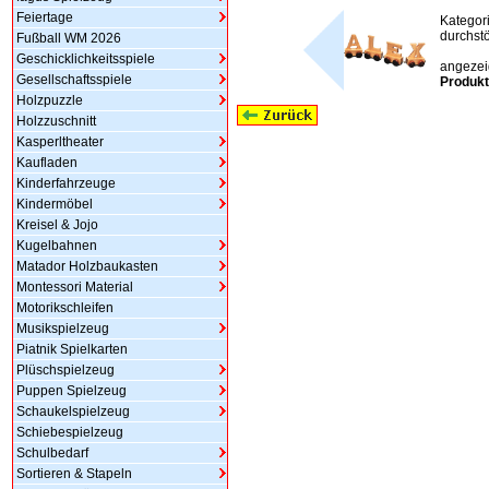
Feiertage
Kategor
durchstö
Fußball WM 2026
Geschicklichkeitsspiele
angezeig
Gesellschaftsspiele
Produkt
Holzpuzzle
Holzzuschnitt
Kasperltheater
Kaufladen
Kinderfahrzeuge
Kindermöbel
Kreisel & Jojo
Kugelbahnen
Matador Holzbaukasten
Montessori Material
Motorikschleifen
Musikspielzeug
Piatnik Spielkarten
Plüschspielzeug
Puppen Spielzeug
Schaukelspielzeug
Schiebespielzeug
Schulbedarf
Sortieren & Stapeln