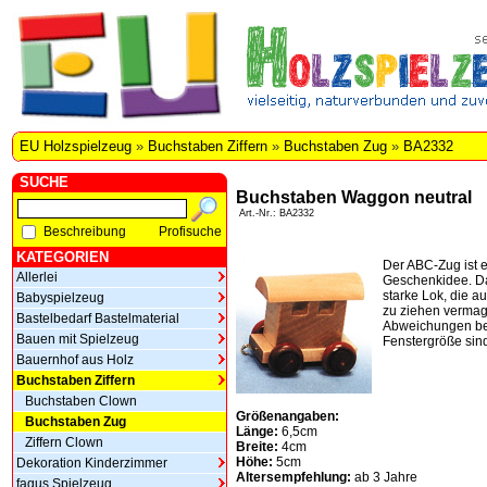
EU Holzspielzeug
»
Buchstaben Ziffern
»
Buchstaben Zug
»
BA2332
SUCHE
Buchstaben Waggon neutral
Art.-Nr.: BA2332
Beschreibung
Profisuche
KATEGORIEN
Der ABC-Zug ist 
Allerlei
Geschenkidee. Da
starke Lok, die 
Babyspielzeug
zu ziehen vermag
Bastelbedarf Bastelmaterial
Abweichungen be
Bauen mit Spielzeug
Fenstergröße sin
Bauernhof aus Holz
Buchstaben Ziffern
Buchstaben Clown
Größenangaben:
Buchstaben Zug
Länge:
6,5cm
Ziffern Clown
Breite:
4cm
Höhe:
5cm
Dekoration Kinderzimmer
Altersempfehlung:
ab 3 Jahre
fagus Spielzeug