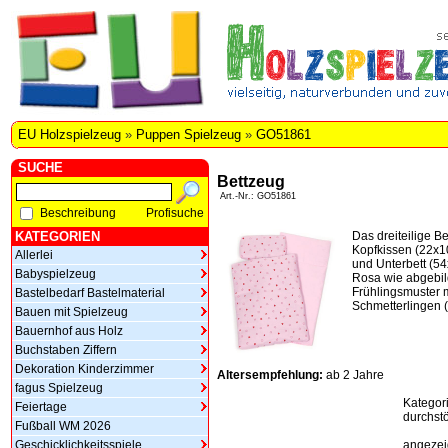
EU Holzspielzeug
»
Puppen Spielzeug
»
GO51861
SUCHE
Bettzeug
Art.-Nr.: GO51861
Beschreibung
Profisuche
KATEGORIEN
Das dreiteilige B
Kopfkissen (22x1
Allerlei
und Unterbett (54
Babyspielzeug
Rosa wie abgebil
Frühlingsmuster m
Bastelbedarf Bastelmaterial
Schmetterlingen 
Bauen mit Spielzeug
Bauernhof aus Holz
Buchstaben Ziffern
Dekoration Kinderzimmer
Altersempfehlung:
ab 2 Jahre
fagus Spielzeug
Kategor
Feiertage
durchstö
Fußball WM 2026
Geschicklichkeitsspiele
angezeig