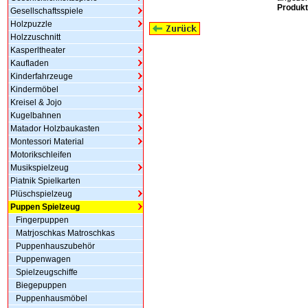
Produkt
Gesellschaftsspiele
Holzpuzzle
Holzzuschnitt
Kasperltheater
Kaufladen
Kinderfahrzeuge
Kindermöbel
Kreisel & Jojo
Kugelbahnen
Matador Holzbaukasten
Montessori Material
Motorikschleifen
Musikspielzeug
Piatnik Spielkarten
Plüschspielzeug
Puppen Spielzeug
Fingerpuppen
Matrjoschkas Matroschkas
Puppenhauszubehör
Puppenwagen
Spielzeugschiffe
Biegepuppen
Puppenhausmöbel