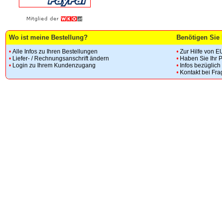
Wo ist meine Bestellung?
Benötigen Sie 
•
Alle Infos zu Ihren Bestellungen
•
Zur Hilfe von E
•
Liefer- / Rechnungsanschrift ändern
•
Haben Sie Ihr 
•
Login zu Ihrem Kundenzugang
•
Infos bezüglic
•
Kontakt bei Fr