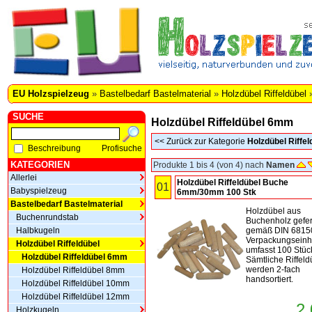
EU Holzspielzeug
»
Bastelbedarf Bastelmaterial
»
Holzdübel Riffeldübel
SUCHE
Holzdübel Riffeldübel 6mm
<<
Zurück zur Kategorie
Holzdübel Riffel
Beschreibung
Profisuche
KATEGORIEN
Produkte 1 bis 4 (von 4) nach
Namen
Allerlei
Holzdübel Riffeldübel Buche
01
Babyspielzeug
6mm/30mm 100 Stk
Bastelbedarf Bastelmaterial
Holzdübel aus
Buchenrundstab
Buchenholz gefer
Halbkugeln
gemäß DIN 68150
Verpackungseinh
Holzdübel Riffeldübel
umfasst 100 Stüc
Holzdübel Riffeldübel 6mm
Sämtliche Riffeld
werden 2-fach
Holzdübel Riffeldübel 8mm
handsortiert.
Holzdübel Riffeldübel 10mm
Holzdübel Riffeldübel 12mm
2,
Holzkugeln