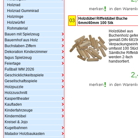
Holzrad
Holzrad Gummirad
Holzringe
Holzdübel Riffeldübel Buche
03
Holzwürfel
6mm/40mm 100 Stk
Rohmaterial
Holzdübel aus
Bauen mit Spielzeug
Buchenholz gefer
gemäß DIN 68150
Bauernhof aus Holz
Verpackungseinh
Buchstaben Ziffern
umfasst 100 Stüc
Dekoration Kinderzimmer
Sämtliche Riffeld
werden 2-fach
fagus Spielzeug
handsortiert.
Feiertage
Fußball WM 2026
2,
Geschicklichkeitsspiele
Gesellschaftsspiele
Holzpuzzle
Holzzuschnitt
Kasperltheater
Kaufladen
Kinderfahrzeuge
Kindermöbel
Kreisel & Jojo
Kugelbahnen
Matador Holzbaukasten