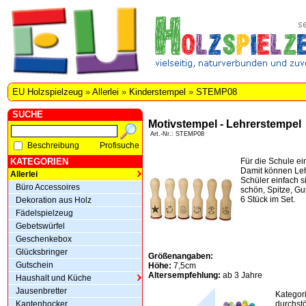
EU Holzspielzeug
»
Allerlei
»
Kinderstempel
»
STEMP08
SUCHE
Motivstempel - Lehrerstempel
Art.-Nr.: STEMP08
Beschreibung
Profisuche
KATEGORIEN
Für die Schule ei
Damit können Leh
Allerlei
Schüler einfach s
Büro Accessoires
schön, Spitze, Gu
6 Stück im Set.
Dekoration aus Holz
Fädelspielzeug
Gebetswürfel
Geschenkebox
Glücksbringer
Größenangaben:
Gutschein
Höhe:
7,5cm
Altersempfehlung:
ab 3 Jahre
Haushalt und Küche
Jausenbretter
Kategor
Kantenhocker
durchstö