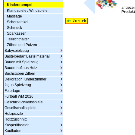
Kinderstempel
angezeig
Klangspiele / Windspiele
Produkt
Massage
Scherzartikel
Schmuck
Sparkassen
Teelichthalter
Zähne und Putzen
Babyspielzeug
Bastelbedarf Bastelmaterial
Bauen mit Spielzeug
Bauernhof aus Holz
Buchstaben Ziffern
Dekoration Kinderzimmer
fagus Spielzeug
Feiertage
Fußball WM 2026
Geschicklichkeitsspiele
Gesellschaftsspiele
Holzpuzzle
Holzzuschnitt
Kasperltheater
Kaufladen