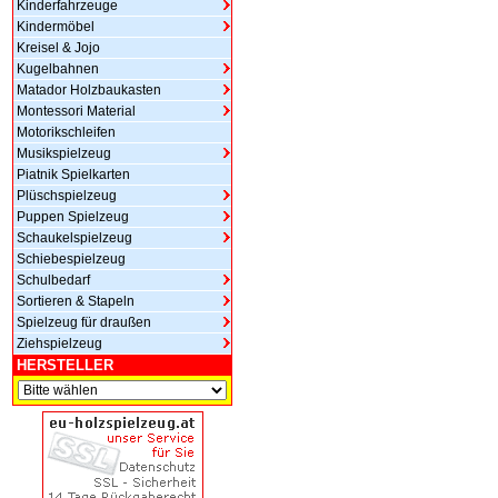
Kinderfahrzeuge
Kindermöbel
Kreisel & Jojo
Kugelbahnen
Matador Holzbaukasten
Montessori Material
Motorikschleifen
Musikspielzeug
Piatnik Spielkarten
Plüschspielzeug
Puppen Spielzeug
Schaukelspielzeug
Schiebespielzeug
Schulbedarf
Sortieren & Stapeln
Spielzeug für draußen
Ziehspielzeug
HERSTELLER