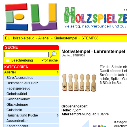
EU Holzspielzeug
»
Allerlei
»
Kinderstempel
»
STEMP08
SUCHE
Motivstempel - Lehrerstempel
Art.-Nr.: STEMP08
Beschreibung
Profisuche
KATEGORIEN
Für die Schule ei
Damit können Leh
Allerlei
Schüler einfach s
Büro Accessoires
schön, Spitze, Gu
6 Stück im Set.
Dekoration aus Holz
Fädelspielzeug
Gebetswürfel
Geschenkebox
Glücksbringer
Größenangaben:
Gutschein
Höhe:
7,5cm
Altersempfehlung:
ab 3 Jahre
Haushalt und Küche
Jausenbretter
Kategor
Kantenhocker
durchstö