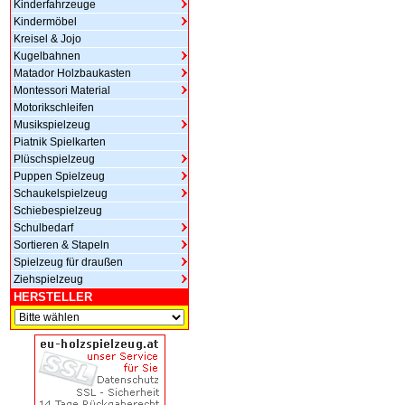
Kinderfahrzeuge
Kindermöbel
Kreisel & Jojo
Kugelbahnen
Matador Holzbaukasten
Montessori Material
Motorikschleifen
Musikspielzeug
Piatnik Spielkarten
Plüschspielzeug
Puppen Spielzeug
Schaukelspielzeug
Schiebespielzeug
Schulbedarf
Sortieren & Stapeln
Spielzeug für draußen
Ziehspielzeug
HERSTELLER