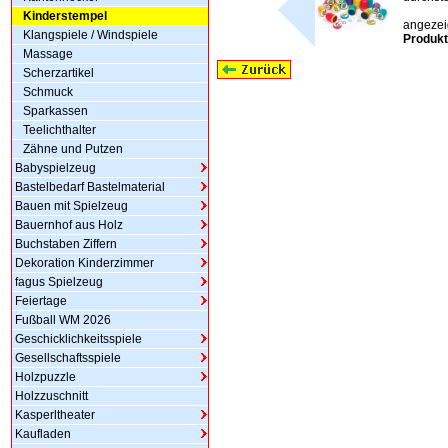
Kinderstempel
angezeig
Klangspiele / Windspiele
Produkt
Massage
Scherzartikel
Schmuck
Sparkassen
Teelichthalter
Zähne und Putzen
Babyspielzeug
Bastelbedarf Bastelmaterial
Bauen mit Spielzeug
Bauernhof aus Holz
Buchstaben Ziffern
Dekoration Kinderzimmer
fagus Spielzeug
Feiertage
Fußball WM 2026
Geschicklichkeitsspiele
Gesellschaftsspiele
Holzpuzzle
Holzzuschnitt
Kasperltheater
Kaufladen