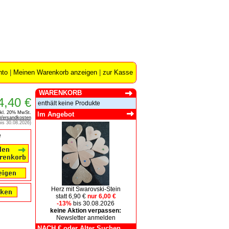
nto
|
Meinen Warenkorb anzeigen
|
zur Kasse
WARENKORB
4,40 €
enthält keine Produkte
nkl. 20% MwSt.
Im Angebot
Versandkosten
 bis 30.08.2026)
e
Herz mit Swarovski-Stein
statt 6,90 €
nur 6,00 €
-13%
bis 30.08.2026
keine Aktion verpassen:
Newsletter anmelden
NACH € oder Alter Suchen