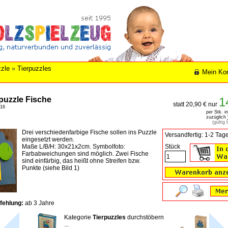
zle
»
Tierpuzzles
Mein Ko
puzzle Fische
1
statt 20,90 € nur
z16
per Stk. i
zuzüglich
(gültig
Drei verschiedenfarbige Fische sollen ins Puzzle
Versandfertig: 1-2 Tag
eingesetzt werden.
Maße L/B/H: 30x21x2cm. Symbolfoto:
Stück
Farbabweichungen sind möglich. Zwei Fische
sind einfärbig, das heißt ohne Streifen bzw.
Punkte (siehe Bild 1)
fehlung:
ab 3 Jahre
Kategorie
Tierpuzzles
durchstöbern
...