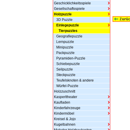
Geschicklichkeitsspiele
Gesellschaftsspiele
Holzpuzzle
3D Puzzle
Einlegepuzzle
Tierpuzzles
Geografiepuzzle
Lernpuzzle
Minipuzzle
Packpuzzle
Pyramiden-Puzzle
Schiebepuzzle
Seilpuzzle
Steckpuzzle
Teufelsknoten & andere
Würfel-Puzzle
Holzzuschnitt
Kasperltheater
Kaufladen
Kinderfahrzeuge
Kindermöbel
Kreisel & Jojo
Kugelbahnen