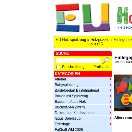
EU Holzspielzeug
»
Holzpuzzle
»
Einlegepuz
»
puzz16
SUCHE
Einlege
Art.-Nr.: puz
Beschreibung
Profisuche
KATEGORIEN
Allerlei
Babyspielzeug
Bastelbedarf Bastelmaterial
Bauen mit Spielzeug
Bauernhof aus Holz
Buchstaben Ziffern
Dekoration Kinderzimmer
Altersemp
fagus Spielzeug
Feiertage
Fußball WM 2026