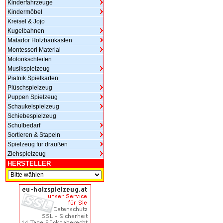
Kinderfahrzeuge
Kindermöbel
Kreisel & Jojo
Kugelbahnen
Matador Holzbaukasten
Montessori Material
Motorikschleifen
Musikspielzeug
Piatnik Spielkarten
Plüschspielzeug
Puppen Spielzeug
Schaukelspielzeug
Schiebespielzeug
Schulbedarf
Sortieren & Stapeln
Spielzeug für draußen
Ziehspielzeug
HERSTELLER