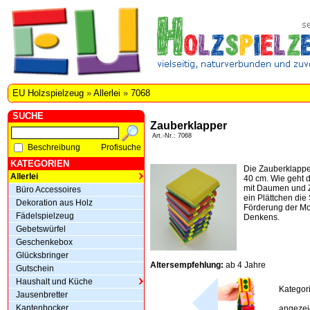
EU Holzspielzeug
»
Allerlei
»
7068
SUCHE
Zauberklapper
Art.-Nr.: 7068
Beschreibung
Profisuche
KATEGORIEN
Die Zauberklappe
Allerlei
40 cm. Wie geht d
mit Daumen und Z
Büro Accessoires
ein Plättchen die
Dekoration aus Holz
Förderung der Mo
Fädelspielzeug
Denkens.
Gebetswürfel
Geschenkebox
Glücksbringer
Altersempfehlung:
ab 4 Jahre
Gutschein
Haushalt und Küche
Kategor
Jausenbretter
Kantenhocker
angezeig