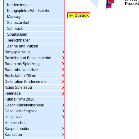
Produkt
Kinderstempel
Klangspiele / Windspiele
Massage
Scherzartikel
Schmuck
Sparkassen
Teelichthalter
Zähne und Putzen
Babyspielzeug
Bastelbedarf Bastelmaterial
Bauen mit Spielzeug
Bauernhof aus Holz
Buchstaben Ziffern
Dekoration Kinderzimmer
fagus Spielzeug
Feiertage
Fußball WM 2026
Geschicklichkeitsspiele
Gesellschaftsspiele
Holzpuzzle
Holzzuschnitt
Kasperltheater
Kaufladen